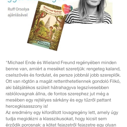
"Michael Ende és Wieland Freund regényében minden
benne van, amiért a meséket szeretjük: rengeteg kaland,
cselszövés és fordulat, és persze jobbnál jobb szereplők.
Ott van rögtön a magát rettenthetetlennek gondoló Filkó,
aki bábjátékos szüleit hátrahagyva legszívesebben
rablólovagnak állna, de fontos szerephez jut még a
mesében egy rejtélyes sárkány és egy tűzről pattant
hercegkisasszony is!
Az eredmény egy kifordított lovagregény lett, amely úgy
tudja megidézni a klasszikusokat, hogy kicsit sem
érződik porosnak: a kötet fejezetről fejezetre egy olyan