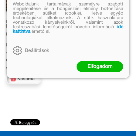
Weboldalunk tartalmának személyre szabott
megjelenítése és a böngészési élmény biztosítása
érdekében sütiket (cookie), illetve egyéb
technológiákat alkalmazunk. A sütik használatára
Rosszcsont Rodrigó és
vonatkozó irányelveinkről, valamint azok
Filkó, a fegyverhordozója
testreszabási lehetőségeiről bővebb információ
ide
kattintva
érhető el.
Michael Ende, Wieland
Freund
Eredeti ár:
Beállítások
4 999 Ft
Online ár:
Elfogadom
4 099 Ft
Kosárba