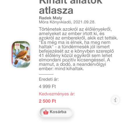
Kihalt állatok
atlasza
Radek Maly
Móra Könyvkiadó, 2021.09.28.
Történetek azokról az élőlényekről,
amelyeket az ember irtott ki, és
azokról az emberekről, akik ezt tették.
"És még ma is élnek, ha meg nem
haltak" - a tündérmesék jól ismert
befejezését az e könyvben szereplő
41 élőlény közül egyikről sem lehet
elmondani pozitív kicsengéssel. A
mamut, a dodó, a neandervölgyi
ember: mind kihaltak.
Eredeti ár:
4 999 Ft
Kedvezményes ár:
2 500 Ft
Kosárba