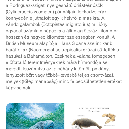
a Rodriguez-szigeti nyergeshátú óriásteknősök
(Cylindraspis vosmaeri) páncéljain lépkedve bárki
könnyedén eljuthatott egyik helyről a másikra. A
vándorgalambok (Ectopistes migratorius) milliónyi
egyedet számláló népes raja állítólag ötszáz kilométer
hosszan és negyed kilométer szélességben vonult. A
British Museum alapítója, Hans Sloane szerint karibi
barátfókák (Neomonachus tropicalis) százai süttették a
hasukat a Bahamákon. Ezeknek a valaha tömegesen
előforduló teremtményeknek mára hírmondója se
maradt, leszámítva azt a néhány kitömött példányt,
lenyúzott bőrt vagy többé-kevésbé teljes csontvázat,
melyek (főleg manapság) mind felbecsülhetetlen értéket
képviselnek.