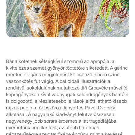
Bár a kötetnek kétségkívül szomorú az apropója, a
kivitelezés szemet gyönyörködtetőre sikeredett. A gerinc
mentén elegáns megjelenést kölcsönző, bordó színű
vászonkötés fut végig. A bal oldali illusztrációk a
rendkívül sokoldalúnak mutatkozó Jiří Grbavčic művei (ő
képregényeken kívül vadnyugati kalandregények borítóin
is dolgozott), a részletesebb leírások előtt látható kisebb
rajzok pedig a többszörös díjnyertes Pavel Dvorský
alkotásai. A nagyalakú kiadványt felütve összesen
negyvenegy jobb sorsra érdemes állat tragédiájába
nyerhetünk bepillantást, az utóbb hatalmas
népszerűségre szert tevőkébe éppúgy, mint a kevéssé