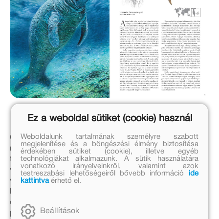
Ez a weboldal sütiket (cookie) használ
Weboldalunk tartalmának személyre szabott
Olvasás közben az a kissé kellemetlen érzésem támadt,
megjelenítése és a böngészési élmény biztosítása
mintha a költőként, valamint fordítóként szintén
érdekében sütiket (cookie), illetve egyéb
technológiákat alkalmazunk. A sütik használatára
tevékenykedő Radek Malý alvilági kísérőnkké lépett
vonatkozó irányelveinkről, valamint azok
volna elő, aki a letűnt lények csarnokában önként
testreszabási lehetőségeiről bővebb információ
ide
kattintva
érhető el.
vállalta a kalauz szerepét. A modern Vergilius szerepébe
bújt szerzőnk a rendhagyó tárlatvezetés során
elgondolkodtató kérdéseket intéz hozzánk. Nézzük
Beállítások
például a szíriai vadszamárról (Equus hemionus