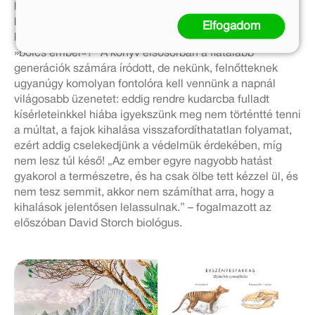
hemippus) szóló fejezet záró sorait! „Az európai
kultúrában a szamár a butaság jelképe. Ez felvet egy
Elfogadom
kérdést: vajon mit szimbolizál akkor a Homo sapiens – a
»bölcs ember«?” A könyv elsősorban a fiatalabb
generációk számára íródott, de nekünk, felnőtteknek
ugyanúgy komolyan fontolóra kell vennünk a napnál
világosabb üzenetet: eddig rendre kudarcba fulladt
kísérleteinkkel hiába igyekszünk meg nem történtté tenni
a múltat, a fajok kihalása visszafordíthatatlan folyamat,
ezért addig cselekedjünk a védelmük érdekében, míg
nem lesz túl késő! „Az ember egyre nagyobb hatást
gyakorol a természetre, és ha csak ölbe tett kézzel ül, és
nem tesz semmit, akkor nem számíthat arra, hogy a
kihalások jelentősen lelassulnak.” – fogalmazott az
előszóban David Storch biológus.