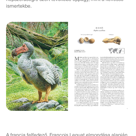
ismertekbe.
A francia felfedező, Francois Leguat elmondása alapján