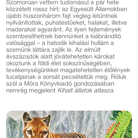
Szomorúan vettem tudomásul a pár hete
közzétett rossz hírt: az Egyesült Államokban
újabb huszonhárom fajt végleg letűntnek
nyilvánítottak, puhatestűeket, halakat, illetve
madarakat egyaránt. Az ilyen fejlemények
szembesíthetnek bennünket a kiábrándító
valósággal – a hatodik kihalási hullám a
szemünk láttára zajlik le. Az elmúlt
évszázadok alatt jóvátehetetlen károkat
okoztunk a földi élet sokszínűségében,
tevékenységünkkel magatehetetlen élőlények
tucatjainak a sorsát pecsételtük meg. Róluk
szól a Móra Könyvkiadó gondozásában
nemrég megjelent
Kihalt állatok atlasza
.