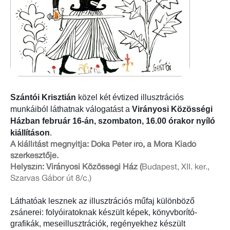
Sz
ántói Krisztián
 közel két évtized illusztrációs 
munkáiból láthatnak válogatást a 
Virányosi Közösségi 
Házban február 16-án, szombaton, 16.00 órakor nyíló 
kiállításon
. 
A kiállítást megnyitja: Dóka Péter író, a Móra Kiadó
szerkesztője.
Helyszín: Virányosi Közösségi Ház (
Budapest, XII. ker.,
Szarvas Gábor út 8/c.)
Láthatóak lesznek az illusztrációs műfaj különböző 
zsánerei: folyóiratoknak készült képek, könyvborító-
grafikák, meseillusztrációk, 
regényekhez készült 