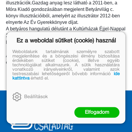
illusztrációk.
Gazdag anyag lesz látható a 2011-ben, a 
Móra Kiadó gondozásában megjelent Betyárvilág c. 
könyv illusztrációiból, amelyért az illusztrátor 2012-ben 
elnyerte Az Év Gyerekkönyve díjat. 
A betyáros hangulatú délutánt a Kultúrházak Éjjel-Nappal 
2019 programsorozatban tartják meg; a megnyitóra a 
Ez a weboldal sütiket (cookie) használ
belépés ingyenes, mindenkit szeretettel várnak!
Weboldalunk tartalmának személyre szabott
A kiállítás megtekinthető 2019. március 5-ig, előre 
megjelenítése és a böngészési élmény biztosítása
érdekében sütiket (cookie), illetve egyéb
egyeztetett időpontban. (+36 1 200 8713)
technológiákat alkalmazunk. A sütik használatára
vonatkozó irányelveinkről, valamint azok
testreszabási lehetőségeiről bővebb információ
ide
kattintva
érhető el.
Beállítások
Elfogadom