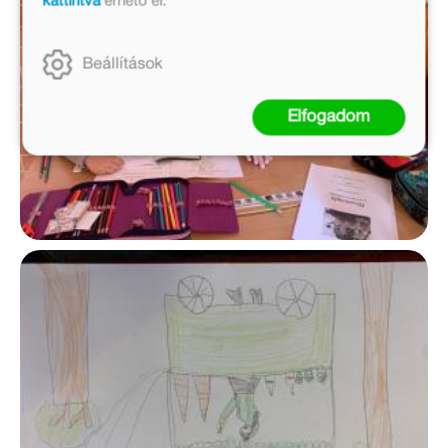
kattintva
érhető el.
Beállítások
Elfogadom