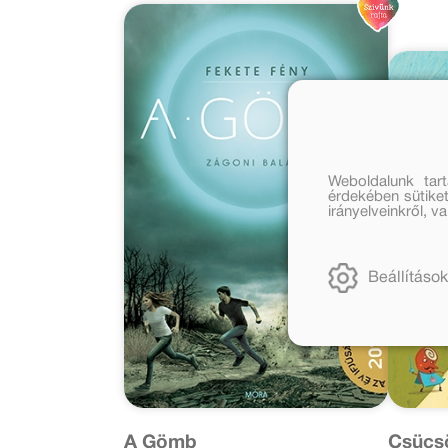
Weboldalunk tar
érdekében sütiket
irányelveinkről, 
Beállítások
A Gömb
Csücsö