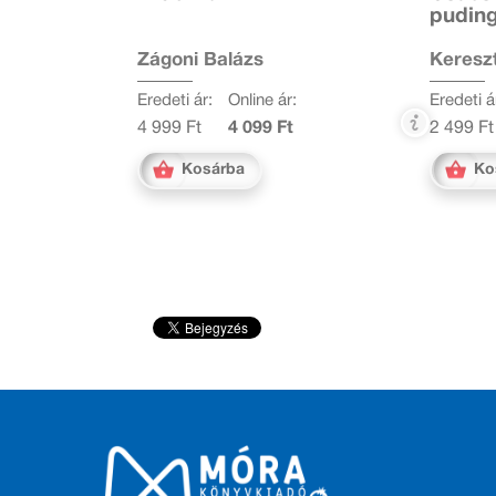
pudin
Zágoni Balázs
Kereszt
Eredeti ár:
Online ár:
Eredeti á
4 999 Ft
4 099 Ft
2 499 Ft
Kosárba
Ko