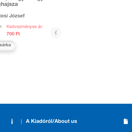
ghajsza
esi József
r:
Kedvezményes ár:
700 Ft
sárba
A Kiadóról/About us