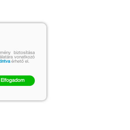
mény biztosítása
nálatára vonatkozó
tintva
érhető el.
Elfogadom