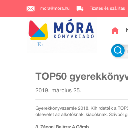
mora@mora.hu
Fizetés és szállítás
TOP50 gyerekkönyv:
2019. március 25.
Gyerekkönyvszemle 2018. Kihirdették a TOP50
oklevelet az alkotóknak, kiadóknak. Szívből 
3. Zágoni Balázs: A Gömb