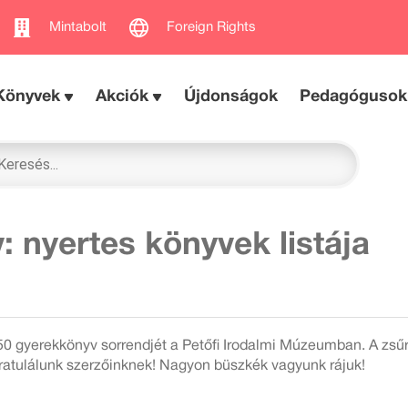
Mintabolt
Foreign Rights
Könyvek
Akciók
Újdonságok
Pedagógusok
 nyertes könyvek listája
 gyerekkönyv sorrendjét a Petőfi Irodalmi Múzeumban. A zsűri 
gratulálunk szerzőinknek! Nagyon büszkék vagyunk rájuk!