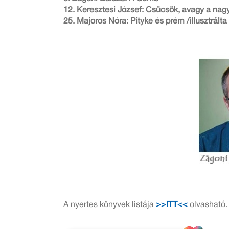
12. Keresztesi József: Csücsök, avagy a nagy 
25. Majoros Nóra: Pityke és prém /illusztrált
A nyertes könyvek listája
>>ITT<<
olvasható.