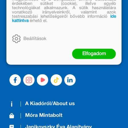
érdekében sütiket (cookie), illetve egyéb
technológiákat alkalmazunk. A sütik használatára
vonatkozó irányelveinkről, valamint azok
testreszabási lehetőségeiről bővebb információ
ide
kattintva
érhető el.
MÓRA KÖNYVKIADÓ – 1950 ÓTA
CSALÁDTAG
Beállítások
Kiadónk generációkat ajándékozott és ajándékoz meg az
olvasás örömével, olvasni szerető gyerekekből olvasni
Elfogadom
szerető felnőttek lettek, akik mindezt továbbadták a
következő nemzedéknek.
A Kiadóról/About us
Móra Mintabolt
Janikovszky Éva Alapítvány