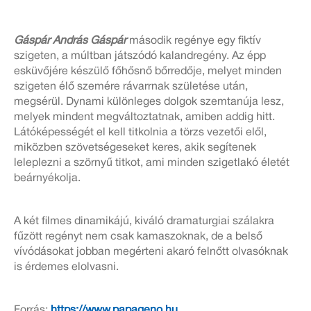
Gáspár András Gáspár
második regénye egy fiktív
szigeten, a múltban játszódó kalandregény. Az épp
esküvőjére készülő főhősnő bőrredője, melyet minden
szigeten élő szemére rávarrnak születése után,
megsérül. Dynami különleges dolgok szemtanúja lesz,
melyek mindent megváltoztatnak, amiben addig hitt.
Látóképességét el kell titkolnia a törzs vezetői elől,
miközben szövetségeseket keres, akik segítenek
leleplezni a szörnyű titkot, ami minden szigetlakó életét
beárnyékolja.
A két filmes dinamikájú, kiváló dramaturgiai szálakra
fűzött regényt nem csak kamaszoknak, de a belső
vívódásokat jobban megérteni akaró felnőtt olvasóknak
is érdemes elolvasni.
Forrás:
https://www.papageno.hu