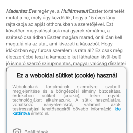
Madarász Éva
regénye, a
Hullámvasút
Eszter történetét
mutatja be, mely úgy kezdődik, hogy a 15 éves lány
rajtakapja az apját otthonukban a szeretőjével. Ezt
követően megvalósul sok mai gyerek rémálma, a
széteső családban Eszter magára marad, önállóan kell
megtalálnia az utat, ami kivezeti a káoszból. Hogy
időközben egy furcsa szerelem is rátalál? Ez csak még
életszerűbbé teszi a kamaszlelket láthatóan kívül-belül
jó ismerő szerző szirupmentes, magyar valóság díszletei
között játszódó történetét.
Ez a weboldal sütiket (cookie) használ
Weboldalunk tartalmának személyre szabott
megjelenítése és a böngészési élmény biztosítása
érdekében sütiket (cookie), illetve egyéb
technológiákat alkalmazunk. A sütik használatára
vonatkozó irányelveinkről, valamint azok
testreszabási lehetőségeiről bővebb információ
ide
kattintva
érhető el.
Beállítások