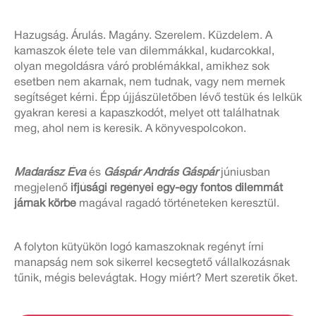
Hazugság. Árulás. Magány. Szerelem. Küzdelem. A
kamaszok élete tele van dilemmákkal, kudarcokkal,
olyan megoldásra váró problémákkal, amikhez sok
esetben nem akarnak, nem tudnak, vagy nem mernek
segítséget kérni. Épp újjászületőben lévő testük és lelkük
gyakran keresi a kapaszkodót, melyet ott találhatnak
meg, ahol nem is keresik. A könyvespolcokon.
Madarász Éva
és
Gáspár András Gáspár
júniusban
megjelenő
ifjúsági regényei egy-egy fontos dilemmát
járnak körbe
magával ragadó történeteken keresztül.
A folyton kütyükön logó kamaszoknak regényt írni
manapság nem sok sikerrel kecsegtető vállalkozásnak
tűnik, mégis belevágtak. Hogy miért? Mert szeretik őket.