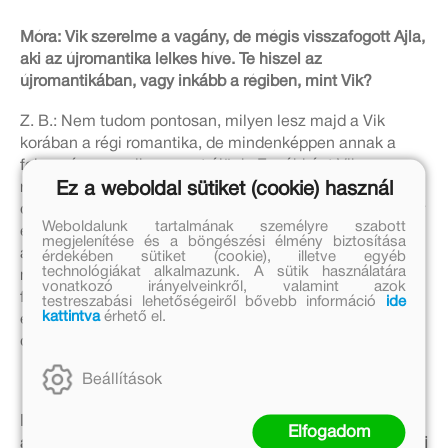
Móra: Vik szerelme a vagány, de mégis visszafogott Ajla,
aki az újromantika lelkes híve. Te hiszel az
újromantikában, vagy inkább a régiben, mint Vik?
Z. B.: Nem tudom pontosan, milyen lesz majd a Vik
korában a régi romantika, de mindenképpen annak a
folyománya, amiben most élünk. Egyébként Vik sem a
Ez a weboldal sütiket (cookie) használ
régi romantikában hisz, nem is tud sokat a városi
divatokról, egyszerűen csak szerelmes Ajlába. És amikor
Weboldalunk tartalmának személyre szabott
először hall az új romantikáról, akkor bámul, mint borjú
megjelenítése és a böngészési élmény biztosítása
az új kapura. Az új romantika egyfajta „szüzességi
érdekében sütiket (cookie), illetve egyéb
technológiákat alkalmazunk. A sütik használatára
mozgalom”, amely a regény jelenében hódít a fiatalok,
vonatkozó irányelveinkről, valamint azok
főleg a lányok között. Látják, hogy a szüleik hogyan
testreszabási lehetőségeiről bővebb információ
ide
kattintva
érhető el.
éltek, és nem tetszik nekik. Ők nem akarják elsietni a
dolgokat.
Beállítások
Móra: A fiú életében két apafigura is van: az igazi apja,
Elfogadom
aki becsületes és hősies, valamint a nevelőapja, Rod, aki