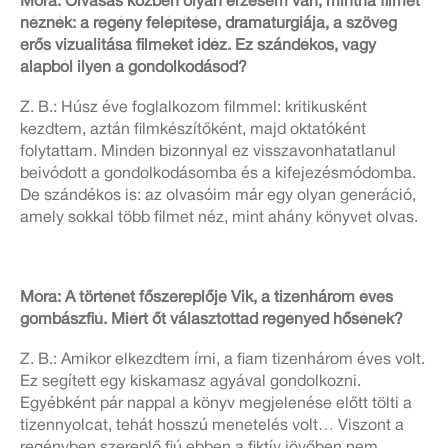
Móra: Olvasás közben olyan érzésem van, mintha filmet
néznék: a regény felépítése, dramaturgiája, a szöveg
erős vizualitása filmeket idéz. Ez szándékos, vagy
alapból ilyen a gondolkodásod?
Z. B.: Húsz éve foglalkozom filmmel: kritikusként
kezdtem, aztán filmkészítőként, majd oktatóként
folytattam. Minden bizonnyal ez visszavonhatatlanul
beivódott a gondolkodásomba és a kifejezésmódomba.
De szándékos is: az olvasóim már egy olyan generáció,
amely sokkal több filmet néz, mint ahány könyvet olvas.
Móra: A történet főszereplője Vik, a tizenhárom éves
gombászfiú. Miért őt választottad regényed hősének?
Z
. B.: Amikor elkezdtem írni, a fiam tizenhárom éves volt.
Ez segített egy kiskamasz agyával gondolkozni.
Egyébként pár nappal a könyv megjelenése előtt tölti a
tizennyolcat, tehát hosszú menetelés volt… Viszont a