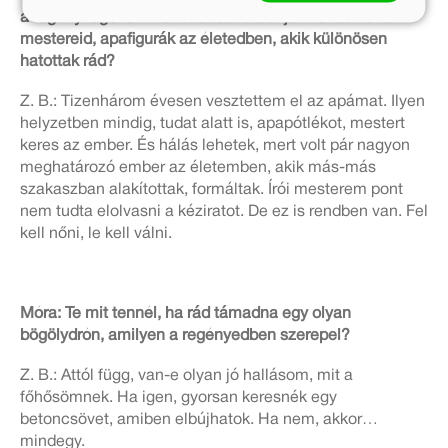
a regény legellentmondásosabb alakja. Neked voltak
mestereid, apafigurák az életedben, akik különösen
hatottak rád?
Z. B.: Tizenhárom évesen vesztettem el az apámat. Ilyen
helyzetben mindig, tudat alatt is, apapótlékot, mestert
keres az ember. És hálás lehetek, mert volt pár nagyon
meghatározó ember az életemben, akik más-más
szakaszban alakítottak, formáltak. Írói mesterem pont
nem tudta elolvasni a kéziratot. De ez is rendben van. Fel
kell nőni, le kell válni.
Móra: Te mit tennél, ha rád támadna egy olyan
bögölydrón, amilyen a regényedben szerepel?
Z. B.: Attól függ, van-e olyan jó hallásom, mit a
főhősömnek. Ha igen, gyorsan keresnék egy
betoncsövet, amiben elbújhatok. Ha nem, akkor…
mindegy.