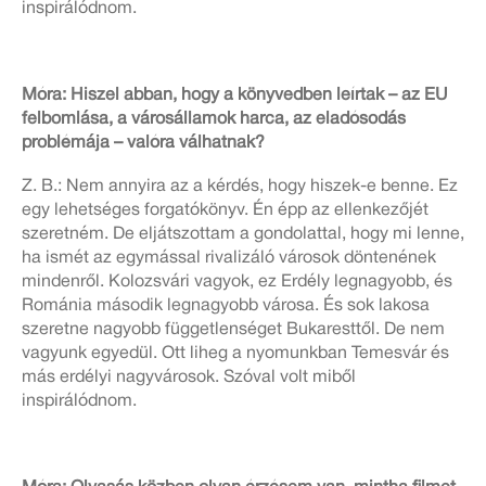
inspirálódnom.
Móra: Hiszel abban, hogy a könyvedben leírtak – az EU
felbomlása, a városállamok harca, az eladósodás
problémája – valóra válhatnak?
Z. B.: Nem annyira az a kérdés, hogy hiszek-e benne. Ez
egy lehetséges forgatókönyv. Én épp az ellenkezőjét
szeretném. De eljátszottam a gondolattal, hogy mi lenne,
ha ismét az egymással rivalizáló városok döntenének
mindenről. Kolozsvári vagyok, ez Erdély legnagyobb, és
Románia második legnagyobb városa. És sok lakosa
szeretne nagyobb függetlenséget Bukaresttől. De nem
vagyunk egyedül. Ott liheg a nyomunkban Temesvár és
más erdélyi nagyvárosok. Szóval volt miből
inspirálódnom.