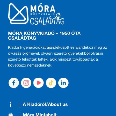
MÓRA KÖNYVKIADÓ – 1950 ÓTA
CSALÁDTAG
Kiadónk generációkat ajándékozott és ajándékoz meg az
olvasás örömével, olvasni szerető gyerekekből olvasni
szerető felnőttek lettek, akik mindezt továbbadták a
következő nemzedéknek.
A Kiadóról/About us
Móra Mintabolt