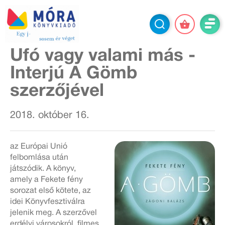
Ufó vagy valami más -
Interjú A Gömb
szerzőjével
2018. október 16.
az Európai Unió
felbomlása után
játszódik. A könyv,
amely a
Fekete fény
sorozat első kötete, az
idei Könyvfesztiválra
jelenik meg. A szerzővel
erdélyi városokról, filmes