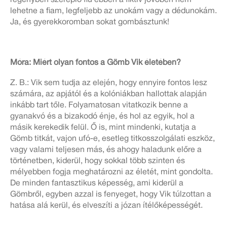
regényben szereplő fiú ebben a fiktív jövőben nem
lehetne a fiam, legfeljebb az unokám vagy a dédunokám.
Ja, és gyerekkoromban sokat gombásztunk!
Móra: Miért olyan fontos a Gömb Vik életében?
Z. B.: Vik sem tudja az elején, hogy ennyire fontos lesz
számára, az apjától és a kolóniákban hallottak alapján
inkább tart tőle. Folyamatosan vitatkozik benne a
gyanakvó és a bizakodó énje, és hol az egyik, hol a
másik kerekedik felül. Ő is, mint mindenki, kutatja a
Gömb titkát, vajon ufó-e, esetleg titkosszolgálati eszköz,
vagy valami teljesen más, és ahogy haladunk előre a
történetben, kiderül, hogy sokkal több szinten és
mélyebben fogja meghatározni az életét, mint gondolta.
De minden fantasztikus képesség, ami kiderül a
Gömbről, egyben azzal is fenyeget, hogy Vik túlzottan a
hatása alá kerül, és elveszíti a józan ítélőképességét.