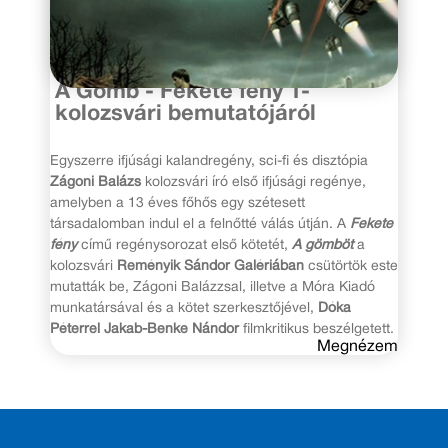
2018. május 7.
A Gömb - Fekete fény 1-
kolozsvári bemutatójáról
Egyszerre ifjúsági kalandregény, sci-fi és disztópia
Zágoni Balázs
kolozsvári író első ifjúsági regénye,
amelyben a 13 éves főhős egy szétesett
társadalomban indul el a felnőtté válás útján. A
Fekete
fény
című regénysorozat első kötetét,
A gömböt
a
kolozsvári
Reményik Sándor Galériában
csütörtök este
mutatták be, Zágoni Balázzsal, illetve a Móra Kiadó
munkatársával és a kötet szerkesztőjével,
Dóka
Péterrel Jakab-Benke Nándor
filmkritikus beszélgetett.
Megnézem