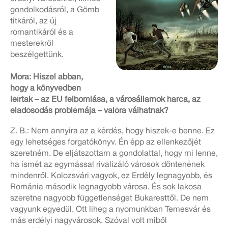
gondolkodásról, a Gömb
titkáról, az új
romantikáról és a
mesterekről
beszélgettünk.
Móra: Hiszel abban,
hogy a könyvedben
leírtak – az EU felbomlása, a városállamok harca, az
eladósodás problémája – valóra válhatnak?
Z. B.: Nem annyira az a kérdés, hogy hiszek-e benne. Ez
egy lehetséges forgatókönyv. Én épp az ellenkezőjét
szeretném. De eljátszottam a gondolattal, hogy mi lenne,
ha ismét az egymással rivalizáló városok döntenének
mindenről. Kolozsvári vagyok, ez Erdély legnagyobb, és
Románia második legnagyobb városa. És sok lakosa
szeretne nagyobb függetlenséget Bukaresttől. De nem
vagyunk egyedül. Ott liheg a nyomunkban Temesvár és
más erdélyi nagyvárosok. Szóval volt miből