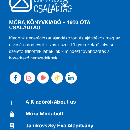
MÓRA KÖNYVKIADÓ – 1950 ÓTA
CSALÁDTAG
Kiadónk generációkat ajándékozott és ajándékoz meg az
olvasás örömével, olvasni szerető gyerekekből olvasni
szerető felnőttek lettek, akik mindezt továbbadták a
következő nemzedéknek.
A Kiadóról/About us
Móra Mintabolt
Janikovszky Éva Alapítvány