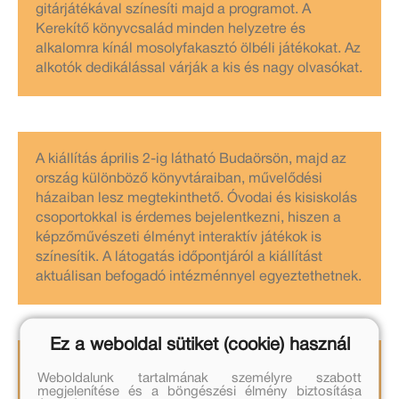
gitárjátékával színesíti majd a programot. A
Kerekítő könyvcsalád minden helyzetre és
alkalomra kínál mosolyfakasztó ölbéli játékokat. Az
alkotók dedikálással várják a kis és nagy olvasókat.
A kiállítás április 2-ig látható Budaörsön, majd az
ország különböző könyvtáraiban, művelődési
házaiban lesz megtekinthető. Óvodai és kisiskolás
csoportokkal is érdemes bejelentkezni, hiszen a
képzőművészeti élményt interaktív játékok is
színesítik. A látogatás időpontjáról a kiállítást
aktuálisan befogadó intézménnyel egyeztethetnek.
Ez a weboldal sütiket (cookie) használ
Kerekítő manó világa országszerte vándorol majd,
Weboldalunk tartalmának személyre szabott
ám állandó látnivaló is várja az érdeklődőket.
megjelenítése és a böngészési élmény biztosítása