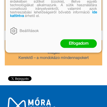
érdekében sütiket (cookie), illetve egyéb
Sződön Kerekítő mondókatanya nyitja idén kapuit
technológiákat alkalmazunk. A sütik használatára
Hertel Szilvi vezetésével, ahol a
vonatkozó irányelveinkről, valamint azok
testreszabási lehetőségeiről bővebb információ
ide
mondókaállomások óvodai és kisiskolás
kattintva
érhető el.
csoportoknak is izgalmas játéklehetőségeket
kínálnak.
Beállítások
Elfogadom
Ünnepeljünk együtt! Fedezzük fel Kerekítő manó
világát!
Kerekítő – a mondókázó mindennapokért