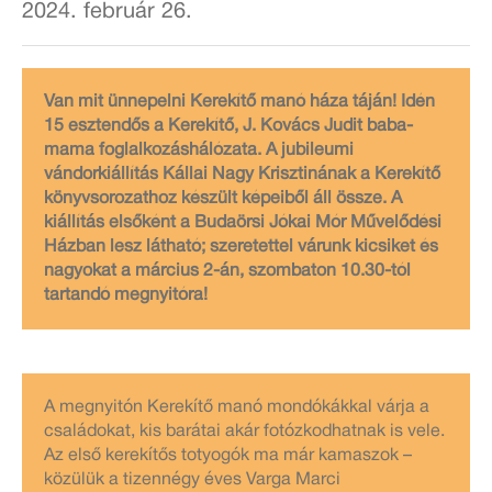
2024. február 26.
Van mit ünnepelni Kerekítő manó háza táján! Idén
15 esztendős a Kerekítő, J. Kovács Judit baba-
mama foglalkozáshálózata. A jubileumi
vándorkiállítás Kállai Nagy Krisztinának a Kerekítő
könyvsorozathoz készült képeiből áll össze. A
kiállítás elsőként a Budaörsi Jókai Mór Művelődési
Házban lesz látható; szeretettel várunk kicsiket és
nagyokat a március 2-án, szombaton 10.30-tól
tartandó megnyitóra!
A megnyitón Kerekítő manó mondókákkal várja a
családokat, kis barátai akár fotózkodhatnak is vele.
Az első kerekítős totyogók ma már kamaszok –
közülük a tizennégy éves Varga Marci