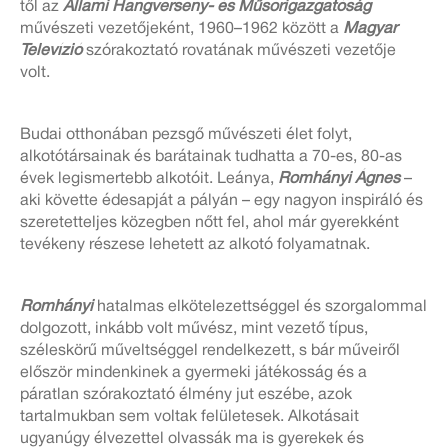
től az
Állami Hangverseny- és Műsorigazgatóság
művészeti vezetőjeként, 1960–1962 között a
Magyar
Televízió
szórakoztató rovatának művészeti vezetője
volt.
Budai otthonában pezsgő művészeti élet folyt,
alkotótársainak és barátainak tudhatta a 70-es, 80-as
évek legismertebb alkotóit. Leánya,
Romhányi Ágnes
–
aki követte édesapját a pályán – egy nagyon inspiráló és
szeretetteljes közegben nőtt fel, ahol már gyerekként
tevékeny részese lehetett az alkotó folyamatnak.
Romhányi
hatalmas elkötelezettséggel és szorgalommal
dolgozott, inkább volt művész, mint vezető típus,
széleskörű műveltséggel rendelkezett, s bár műveiről
először mindenkinek a gyermeki játékosság és a
páratlan szórakoztató élmény jut eszébe, azok
tartalmukban sem voltak felületesek. Alkotásait
ugyanúgy élvezettel olvassák ma is gyerekek és