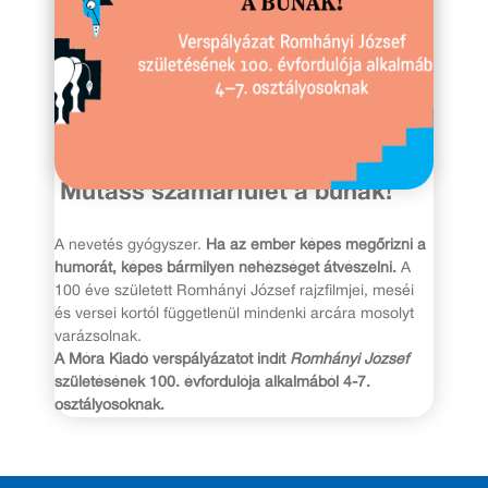
2021. március 15.
Mutass szamárfület a búnak!
A nevetés gyógyszer.
Ha az ember képes megőrizni a
humorát, képes bármilyen nehézséget átvészelni.
A
100 éve született Romhányi József rajzfilmjei, meséi
és versei kortól függetlenül mindenki arcára mosolyt
varázsolnak.
A Móra Kiadó verspályázatot indít
Romhányi József
születésének 100. évfordulója alkalmából 4-7.
osztályosoknak.