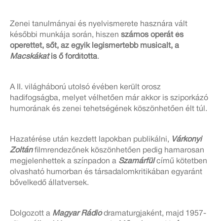
Zenei tanulmányai és nyelvismerete hasznára vált
későbbi munkája során, hiszen
számos operát és
operettet, sőt, az egyik legismertebb musicalt, a
Macskákat
is ő fordította
.
A II. világháború utolsó évében került orosz
hadifogságba, melyet vélhetően már akkor is sziporkázó
humorának és zenei tehetségének köszönhetően élt túl.
Hazatérése után kezdett lapokban publikálni,
Várkonyi
Zoltán
filmrendezőnek köszönhetően pedig hamarosan
megjelenhettek a színpadon a
Szamárfül
című kötetben
olvasható humorban és társadalomkritikában egyaránt
bővelkedő állatversek.
Dolgozott a
Magyar Rádió
dramaturgjaként, majd 1957-