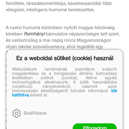
felnőttek, társadalomkritikája, karakterparódiái több
rétegűek, intelligens humorral keretezettek.
A nyelvi humorra különösen nyitott magyar közönség
körében
Romhányi
bámulatos népszerűségre tett szert,
és valószínűleg a mai napig nincs Magyarországon
olyan iskolai szavalóverseny, ahol legalább egy
Romhányi
mű nem kerülne a színre osztatlan sikert
Ez a weboldal sütiket (cookie) használ
aratva.
A vers olyan teret nyit a páratlanul dallamos
magyar nyelv előtt, amit a zeneileg képzett
Romhányi
Weboldalunk tartalmának személyre szabott
avatott kézzel, hihetetlen érzékkel tudott felhasználni.
megjelenítése és a böngészési élmény biztosítása
érdekében sütiket (cookie), illetve egyéb
Ennek a virtuózitásnak a 21. században abszolút helye
technológiákat alkalmazunk. A sütik használatára
és értéke van, ezért Romhányi József művei igazi
vonatkozó irányelveinkről, valamint azok
testreszabási lehetőségeiről bővebb információ
ide
örökzöldek maradnak még sok-sok időn át.
kattintva
érhető el.
Az ikonikus szerző
születésének 100. évfordulója
Beállítások
alkalmából a
Móra Kiadó
több ünnepi kiadvánnyal –
többek között a
Doktor Bubó
újrakiadásával, országos
eseményekkel és művészeti pályázattal is készül.
Elfogadom