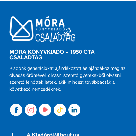
MÓRA KÖNYVKIADÓ – 1950 ÓTA
CSALÁDTAG
Kiadónk generációkat ajándékozott és ajándékoz meg az
olvasás örömével, olvasni szerető gyerekekből olvasni
szerető felnőttek lettek, akik mindezt továbbadták a
következő nemzedéknek.
A Kiadóról/About us