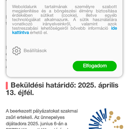
Weboldalunk tartalmának személyre szabott
megjelenítése és a böngészési élmény biztosítása
érdekében sütiket (cookie), illetve egyéb
Egyik kategóriában sincs tematikai megkötés, bármilyen
technológiákat alkalmazunk. A sütik használatára
témát választhatnak a pályázók.
vonatkozó irányelveinkről, valamint azok
testreszabási lehetőségeiről bővebb információ
ide
kattintva
érhető el.
Pályázni magyarországi és határon túli településekről
Beállítások
egyaránt lehet. Az elkészült meséket, történeteket vagy
vizuális munkákat e-mailen lehet beküldeni
Elfogadom
a
janikovszky@fszek.hu
címre.
Beküldési határidő: 2025. április
13. éjfél.
A beérkezett pályázatokat szakmai
zsűri értékeli. Az ünnepélyes
díjátadóra 2025. június 6-án a