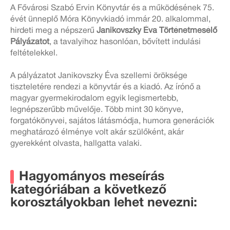
A Fővárosi Szabó Ervin Könyvtár és a működésének 75.
évét ünneplő
Móra Könyvkiadó immár 20. alkalommal,
hirdeti meg a népszerű
Janikovszky Éva Történetmesélő
Pályázatot
,
a tavalyihoz hasonlóan, bővített indulási
feltételekkel.
A pályázatot Janikovszky Éva szellemi öröksége
tiszteletére rendezi a könyvtár és a kiadó. Az írónő a
magyar gyermekirodalom egyik legismertebb,
legnépszerűbb művelője. Több mint 30 könyve,
forgatókönyvei, sajátos látásmódja, humora generációk
meghatározó élménye volt akár szülőként, akár
gyerekként olvasta, hallgatta valaki.
Hagyományos meseírás
kategóriában a következő
korosztályokban lehet nevezni: