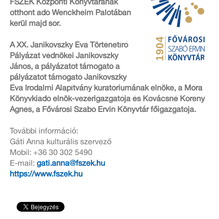
FSZEK Központi Könyvtárának
otthont adó Wenckheim Palotában
kerül majd sor.
A XX. Janikovszky Éva Történetíró
Pályázat védnökei Janikovszky
János, a pályázatot támogató a
pályázatot támogató Janikovszky
Éva Irodalmi Alapítvány kuratóriumának elnöke, a Móra
Könyvkiadó elnök-vezérigazgatója és Kovácsné Koreny
Ágnes, a Fővárosi Szabó Ervin Könyvtár főigazgatója.
További információ:
Gáti Anna kulturális szervező
Mobil: +36 30 302 5490
E-mail:
gati.anna@fszek.hu
https://www.fszek.hu