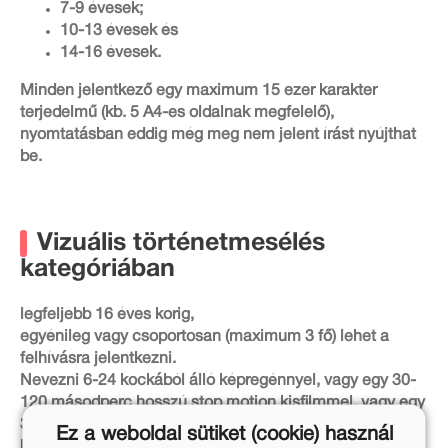
7-9 évesek;
10-13 évesek és
14-16 évesek.
Minden jelentkező egy maximum 15 ezer karakter
terjedelmű (kb. 5 A4-es oldalnak megfelelő),
nyomtatásban eddig még meg nem jelent írást nyújthat
be.
Vizuális történetmesélés
kategóriában
legfeljebb 16 éves korig,
egyénileg vagy csoportosan (maximum 3 fő) lehet a
felhívásra jelentkezni.
Nevezni 6-24 kockából álló képregénnyel, vagy egy 30-
120 másodperc hosszú stop motion kisfilmmel, vagy egy
30-120 másodperc hosszú könyvtrailer videó
Ez a weboldal sütiket (cookie) használ
benyújtásával lehet.