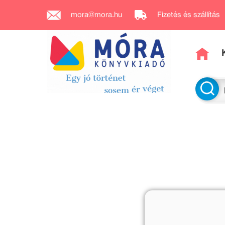
mora@mora.hu
Fizetés és szállítás