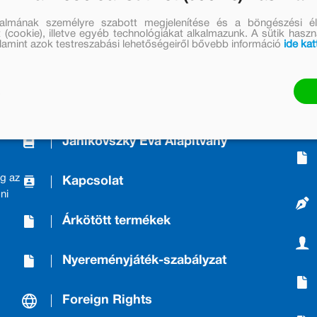
talmának személyre szabott megjelenítése és a böngészési él
 (cookie), illetve egyéb technológiákat alkalmazunk. A sütik hasz
valamint azok testreszabási lehetőségeiről bővebb információ
ide kat
A Kiadóról/About us
Móra Mintabolt
Janikovszky Éva Alapítvány
g az
Kapcsolat
ni
Árkötött termékek
Nyereményjáték-szabályzat
Foreign Rights