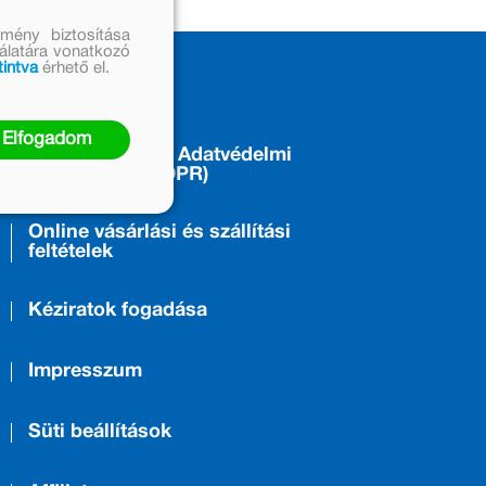
mény biztosítása
nálatára vonatkozó
tintva
érhető el.
ÁSZF
Elfogadom
Adatkezelési és Adatvédelmi
Tájékoztató (GDPR)
Online vásárlási és szállítási
feltételek
Kéziratok fogadása
Impresszum
Süti beállítások