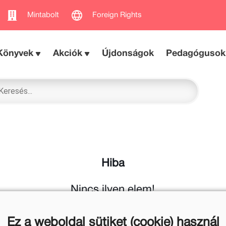
Mintabolt
Foreign Rights
Könyvek
Akciók
Újdonságok
Pedagógusok
Hiba
Nincs ilyen elem!
Ez a weboldal sütiket (cookie) használ