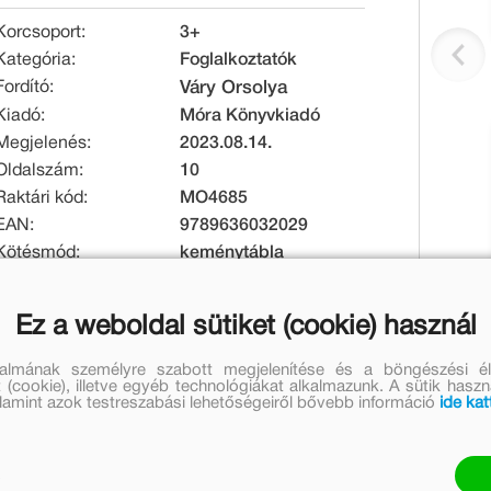
Korcsoport:
3+
Kategória:
Foglalkoztatók
Fordító:
Váry Orsolya
Kiadó:
Móra Könyvkiadó
Megjelenés:
2023.08.14.
Oldalszám:
10
Raktári kód:
MO4685
EAN:
9789636032029
Kötésmód:
keménytábla
Méret [mm]:
285 x 270 x 14
Tömeg [g]:
586
Ez a weboldal sütiket (cookie) használ
Eredeti ár:
Online ár:
talmának személyre szabott megjelenítése és a böngészési él
 (cookie), illetve egyéb technológiákat alkalmazunk. A sütik hasz
4 999 Ft
4 099 Ft
valamint azok testreszabási lehetőségeiről bővebb információ
ide kat
Jelenleg nem rendelhető