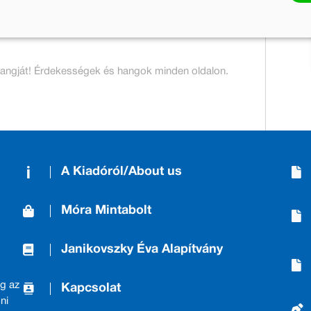
t hangját! Érdekességek és hangok minden oldalon.
A Kiadóról/About us
Móra Mintabolt
Janikovszky Éva Alapítvány
g az
Kapcsolat
ni