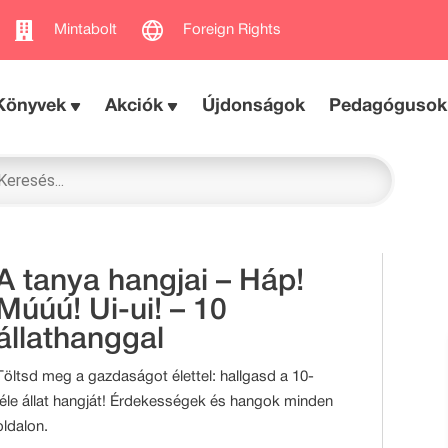
Mintabolt
Foreign Rights
Könyvek
Akciók
Újdonságok
Pedagógusok
A tanya hangjai – Háp!
Múúú! Ui-ui! – 10
állathanggal
Töltsd meg a gazdaságot élettel: hallgasd a 10-
féle állat hangját! Érdekességek és hangok minden
oldalon.