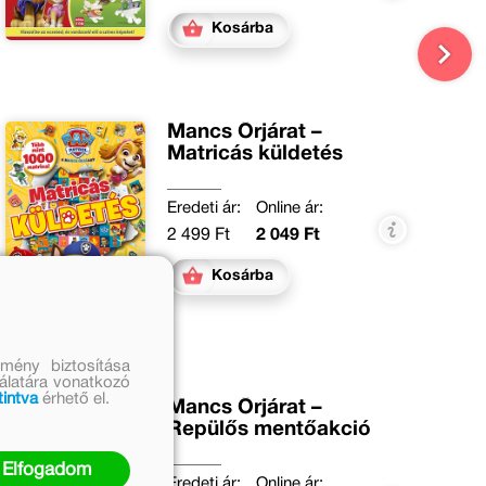
Kosárba
Mancs Őrjárat –
Matricás küldetés
Eredeti ár:
Online ár:
2 499 Ft
2 049 Ft
Kosárba
mény biztosítása
nálatára vonatkozó
tintva
érhető el.
Mancs Őrjárat –
Repülős mentőakció
Elfogadom
Eredeti ár:
Online ár: