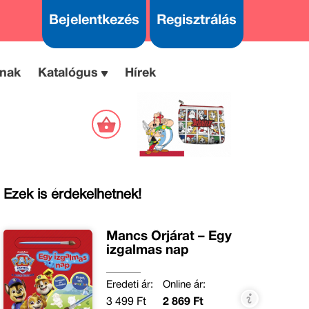
Bejelentkezés
Regisztrálás
nak
Katalógus
Hírek
Ezek is érdekelhetnek!
Mancs Őrjárat – Egy
izgalmas nap
Eredeti ár:
Online ár:
3 499 Ft
2 869 Ft