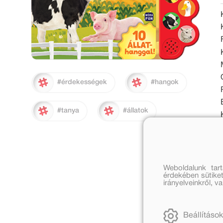
#érdekességek
#hangok
#tanya
#állatok
Weboldalunk tar
érdekében sütiket
irányelveinkről, 
Beállítások