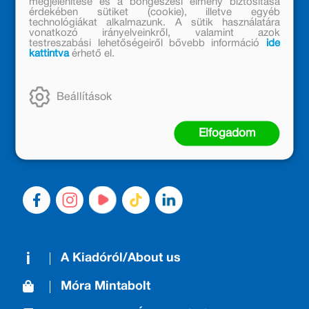
megjelenítése és a böngészési élmény biztosítása
érdekében sütiket (cookie), illetve egyéb
technológiákat alkalmazunk. A sütik használatára
vonatkozó irányelveinkről, valamint azok
testreszabási lehetőségeiről bővebb információ
ide
kattintva
érhető el.
MÓRA KÖNYVKIADÓ – 1950 ÓTA
CSALÁDTAG
Beállítások
Kiadónk generációkat ajándékozott és ajándékoz meg az
olvasás örömével, olvasni szerető gyerekekből olvasni
Elfogadom
szerető felnőttek lettek, akik mindezt továbbadták a
következő nemzedéknek.
A Kiadóról/About us
Móra Mintabolt