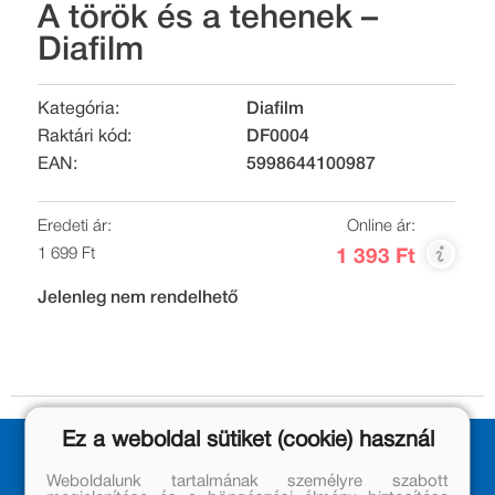
A török és a tehenek –
Diafilm
Kategória:
Diafilm
Raktári kód:
DF0004
EAN:
5998644100987
Eredeti ár:
Online ár:
1 699 Ft
1 393 Ft
Jelenleg nem rendelhető
Ez a weboldal sütiket (cookie) használ
Weboldalunk tartalmának személyre szabott