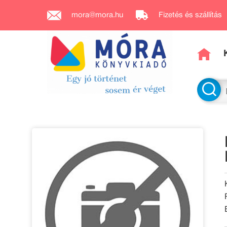
mora@mora.hu
Fizetés és szállítás