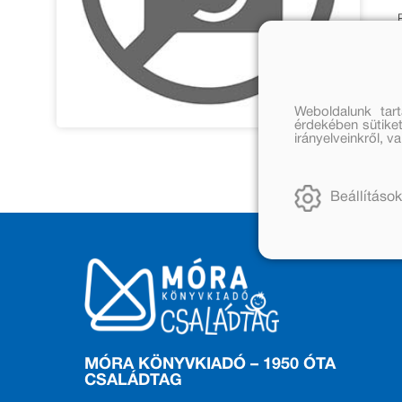
Weboldalunk tar
érdekében sütiket
irányelveinkről, 
Beállítások
MÓRA KÖNYVKIADÓ – 1950 ÓTA
CSALÁDTAG