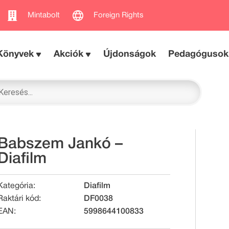
Mintabolt
Foreign Rights
Könyvek
Akciók
Újdonságok
Pedagógusok
Babszem Jankó –
Diafilm
Kategória:
Diafilm
Raktári kód:
DF0038
EAN:
5998644100833