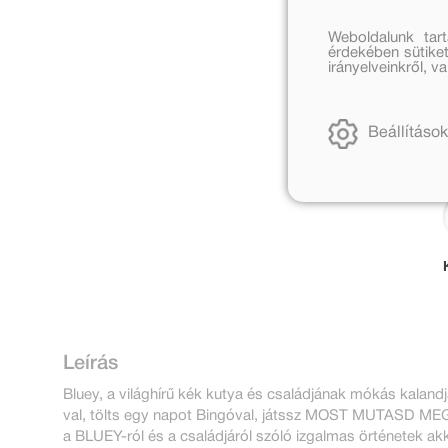
Weboldalunk tar
érdekében sütiket
irányelveinkről, 
Beállítások
Leírás
Bluey, a világhírű kék kutya és családjának mókás kaland
val, tölts egy napot Bingóval, játssz MOST MUTASD MEG
a BLUEY-ról és a családjáról szóló izgalmas örténetek ak