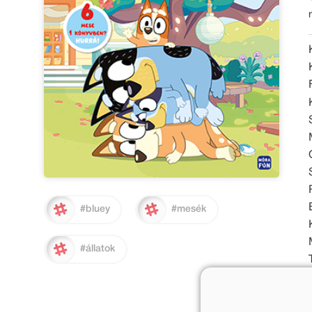
#bluey
#mesék
#állatok