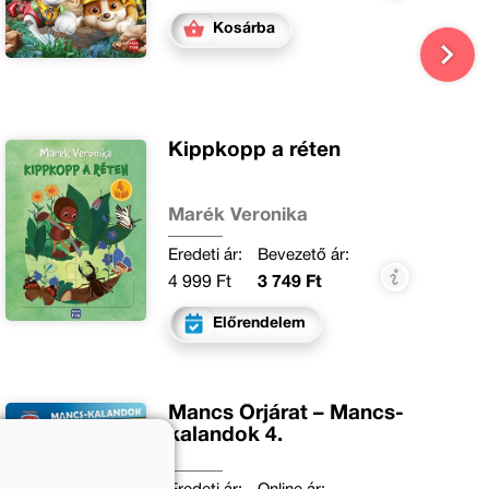
Kosárba
Kippkopp a réten
Marék Veronika
Eredeti ár:
Bevezető ár:
4 999 Ft
3 749 Ft
Előrendelem
Mancs Őrjárat – Mancs-
kalandok 4.