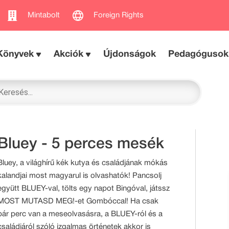
Mintabolt
Foreign Rights
Könyvek
Akciók
Újdonságok
Pedagógusok
Bluey - 5 perces mesék
Bluey, a világhírű kék kutya és családjának mókás
kalandjai most magyarul is olvashatók! Pancsolj
együtt BLUEY-val, tölts egy napot Bingóval, játssz
MOST MUTASD MEG!-et Gombóccal! Ha csak
pár perc van a meseolvasásra, a BLUEY-ról és a
családjáról szóló izgalmas örténetek akkor is