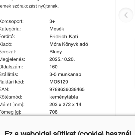
remek szórakozást nyújtanak.
Korcsoport:
3+
Kategória:
Mesék
Fordító:
Fridrich Kati
Kiadó:
Móra Könyvkiadó
Sorozat:
Bluey
Megjelenés:
2025.10.20.
Oldalszám:
160
Szállítás:
3-5 munkanap
Raktári kód:
MO5129
EAN:
9789636038465
Kötésmód:
keménytábla
Méret [mm]:
203 x 272 x 14
Tömeg [g]:
708
Eredeti ár:
Kötött ár:
Ez a weboldal sütiket (cookie) használ