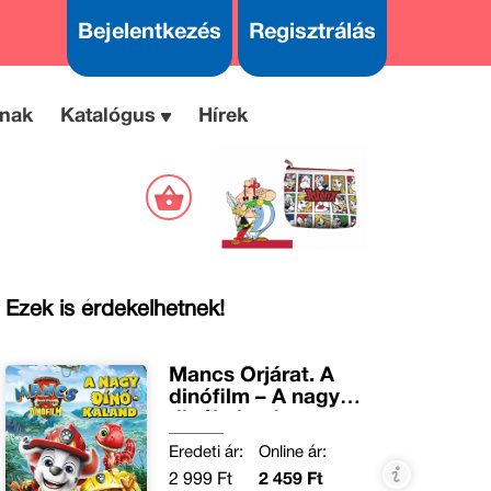
Bejelentkezés
Regisztrálás
nak
Katalógus
Hírek
Ezek is érdekelhetnek!
Mancs Őrjárat. A
dinófilm – A nagy
dinókaland
Eredeti ár:
Online ár:
2 999 Ft
2 459 Ft