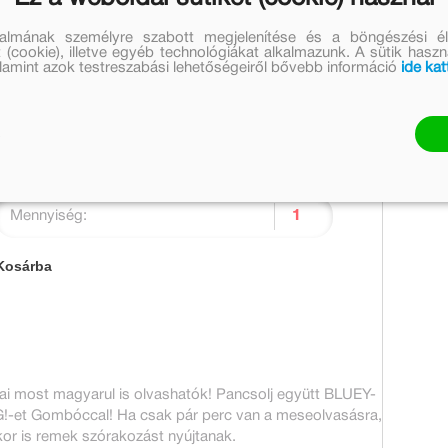
5 999 Ft
5 399 Ft
talmának személyre szabott megjelenítése és a böngészési él
Árkötött termék
 (cookie), illetve egyéb technológiákat alkalmazunk. A sütik hasz
valamint azok testreszabási lehetőségeiről bővebb információ
ide kat
Árkötött termékre törzsvásárlói pont és
kuponkedvezmény nem váltható be, törzsvásárlói pont és
egyéb kedvezmény nem adható, továbbá az ingyenes
kiszállítás értékhatár megállapításánál nem vehető
igénybe.
Készleten
Mennyiség:
Kosárba
jai most magyarul is olvashatók! Pancsolj együtt BLUEY-
!-et Gombóccal! Ha csak pár perc van a meseolvasásra,
kor is remek szórakozást nyújtanak.