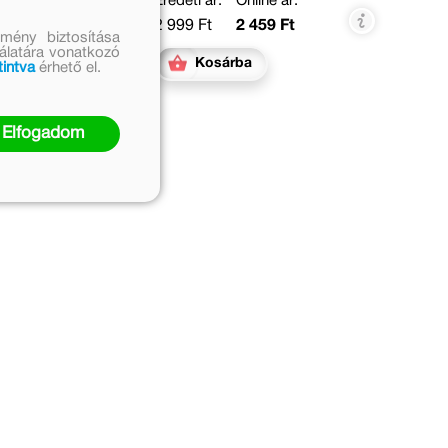
Eredeti ár:
Online ár:
2 999 Ft
2 459 Ft
mény biztosítása
nálatára vonatkozó
Kosárba
tintva
érhető el.
Elfogadom