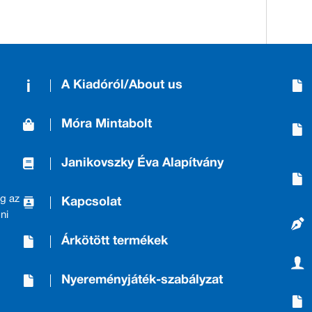
A Kiadóról/About us
Móra Mintabolt
Janikovszky Éva Alapítvány
g az
Kapcsolat
ni
Árkötött termékek
Nyereményjáték-szabályzat