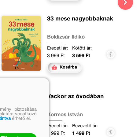
33 mese nagyobbaknak
Boldizsár Ildikó
Eredeti ár:
Kötött ár:
3 999 Ft
3 599 Ft
Kosárba
Vackor az óvodában
mény biztosítása
nálatára vonatkozó
Kormos István
tintva
érhető el.
Eredeti ár:
Bevezető ár:
1 999 Ft
1 499 Ft