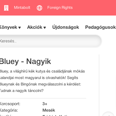
Mintabolt
Foreign Rights
Könyvek
Akciók
Újdonságok
Pedagógusok
Bluey - Nagyik
Bluey, a világhírű kék kutya és családjának mókás
kalandjai most magyarul is olvashatók! Segíts
Blueynak és Bingónak megválaszolni a kérdést:
Tudnak a nagyik táncolni?
Korcsoport:
3+
Kategória:
Mesék