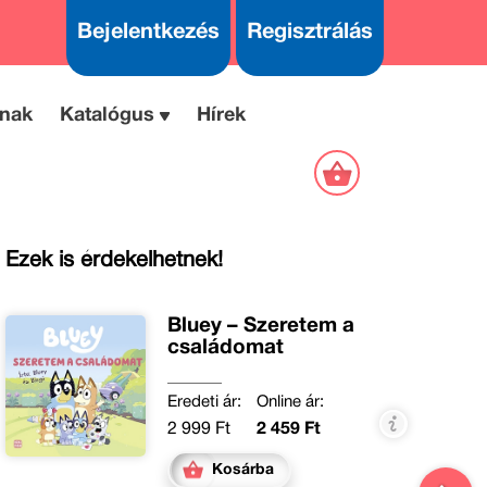
Bejelentkezés
Regisztrálás
nak
Katalógus
Hírek
Ezek is érdekelhetnek!
Bluey – Szeretem a
családomat
Eredeti ár:
Online ár:
2 999 Ft
2 459 Ft
Kosárba