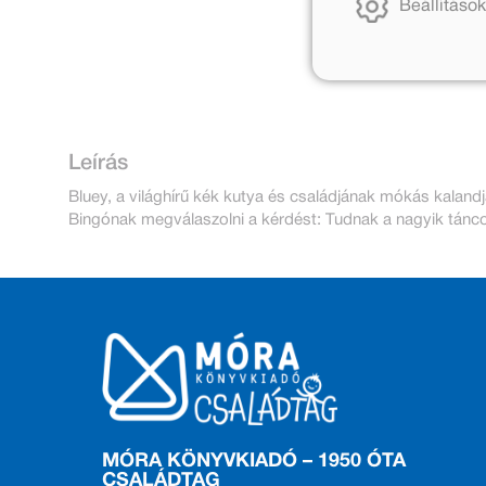
Beállítások
Leírás
Bluey, a világhírű kék kutya és családjának mókás kaland
Bingónak megválaszolni a kérdést: Tudnak a nagyik tánco
MÓRA KÖNYVKIADÓ – 1950 ÓTA
CSALÁDTAG