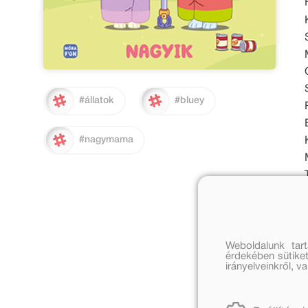
#állatok
#bluey
#nagymama
Weboldalunk tar
érdekében sütiket
irányelveinkről, 