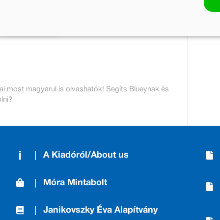
49 pont
Kosárba
jai most magyarul is olvashatók! Segíts Blueynak és
lni?
A Kiadóról/About us
Móra Mintabolt
Janikovszky Éva Alapítvány