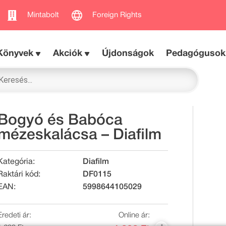
Mintabolt
Foreign Rights
Könyvek
Akciók
Újdonságok
Pedagógusok
Bogyó és Babóca
mézeskalácsa – Diafilm
Kategória:
Diafilm
Raktári kód:
DF0115
EAN:
5998644105029
Eredeti ár:
Online ár: