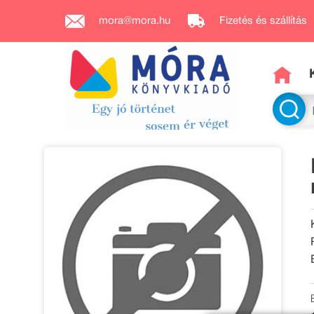
mora@mora.hu
Fizetés és szállítás