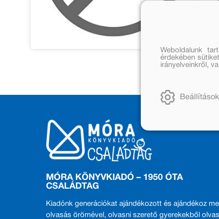
Weboldalunk tar
érdekében sütiket
irányelveinkről, 
Beállítások
MÓRA KÖNYVKIADÓ – 1950 ÓTA
CSALÁDTAG
Kiadónk generációkat ajándékozott és ajándékoz me
olvasás örömével, olvasni szerető gyerekekből olvas