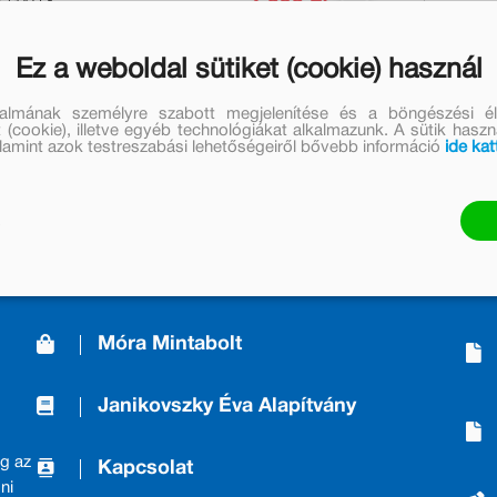
1 699 Ft
1 393 Ft
Jelenleg nem rendelhető
Ez a weboldal sütiket (cookie) használ
talmának személyre szabott megjelenítése és a böngészési él
 (cookie), illetve egyéb technológiákat alkalmazunk. A sütik hasz
valamint azok testreszabási lehetőségeiről bővebb információ
ide kat
A Kiadóról/About us
Móra Mintabolt
Janikovszky Éva Alapítvány
g az
Kapcsolat
ni