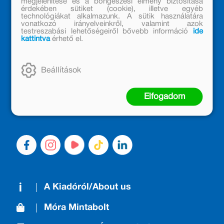
megjelenítése és a böngészési élmény biztosítása
érdekében sütiket (cookie), illetve egyéb
technológiákat alkalmazunk. A sütik használatára
vonatkozó irányelveinkről, valamint azok
testreszabási lehetőségeiről bővebb információ
ide
kattintva
érhető el.
MÓRA KÖNYVKIADÓ – 1950 ÓTA
CSALÁDTAG
Beállítások
Kiadónk generációkat ajándékozott és ajándékoz meg az
olvasás örömével, olvasni szerető gyerekekből olvasni
Elfogadom
szerető felnőttek lettek, akik mindezt továbbadták a
következő nemzedéknek.
A Kiadóról/About us
Móra Mintabolt