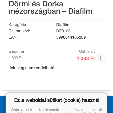
Dörmi és Dorka
mézországban – Diafilm
Kategória:
Diafilm
Raktári kód:
DF0123
EAN:
5998644105289
Eredeti ár:
Online ár:
1 699 Ft
1 393 Ft
Jelenleg nem rendelhető
Ez a weboldal sütiket (cookie) használ
Weboldalunk tartalmának személyre szabott