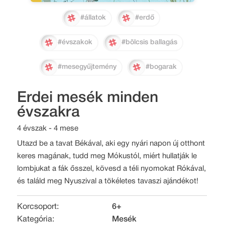
#állatok
#erdő
#évszakok
#bölcsis ballagás
#mesegyűjtemény
#bogarak
Erdei mesék minden
évszakra
4 évszak - 4 mese
Utazd be a tavat Békával, aki egy nyári napon új otthont
keres magának, tudd meg Mókustól, miért hullatják le
lombjukat a fák ősszel, kövesd a téli nyomokat Rókával,
és találd meg Nyuszival a tökéletes tavaszi ajándékot!
Korcsoport:
6+
Kategória:
Mesék