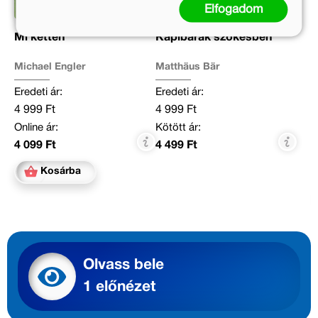
Elfogadom
Mi ketten
Kapibarák szökésben
Michael Engler
Matthäus Bär
Eredeti ár:
Eredeti ár:
4 999 Ft
4 999 Ft
Online ár:
Kötött ár:
4 099 Ft
4 499 Ft
Kosárba
Olvass bele
1 előnézet