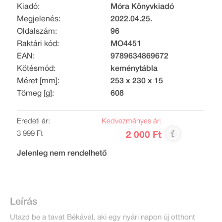
Kiadó:
Móra Könyvkiadó
Megjelenés:
2022.04.25.
Oldalszám:
96
Raktári kód:
MO4451
EAN:
9789634869672
Kötésmód:
keménytábla
Méret [mm]:
253 x 230 x 15
Tömeg [g]:
608
Eredeti ár:
Kedvezményes ár:
3 999 Ft
2 000 Ft
Jelenleg nem rendelhető
Leírás
Utazd be a tavat Békával, aki egy nyári napon új otthont