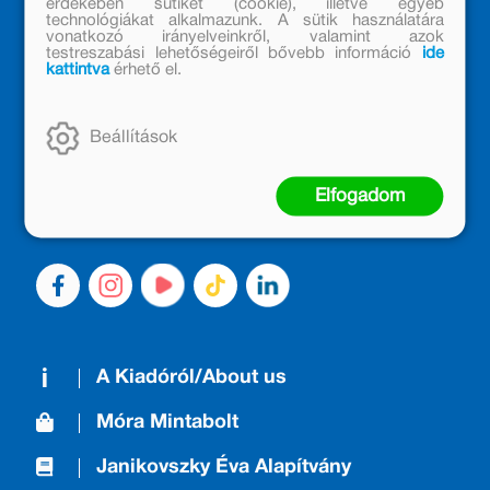
érdekében sütiket (cookie), illetve egyéb
technológiákat alkalmazunk. A sütik használatára
vonatkozó irányelveinkről, valamint azok
testreszabási lehetőségeiről bővebb információ
ide
kattintva
érhető el.
MÓRA KÖNYVKIADÓ – 1950 ÓTA
CSALÁDTAG
Kiadónk generációkat ajándékozott és ajándékoz meg az
Beállítások
olvasás örömével, olvasni szerető gyerekekből olvasni
szerető felnőttek lettek, akik mindezt továbbadták a
Elfogadom
következő nemzedéknek.
A Kiadóról/About us
Móra Mintabolt
Janikovszky Éva Alapítvány