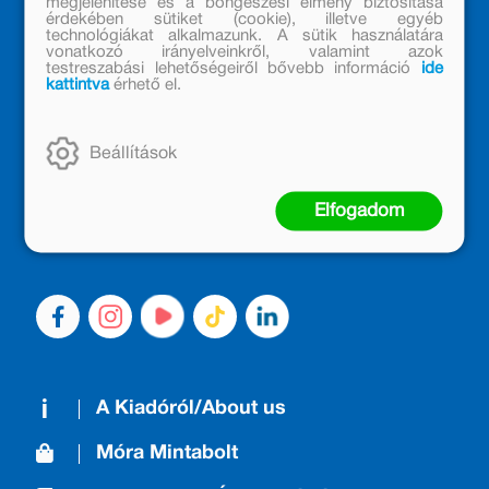
megjelenítése és a böngészési élmény biztosítása
érdekében sütiket (cookie), illetve egyéb
technológiákat alkalmazunk. A sütik használatára
vonatkozó irányelveinkről, valamint azok
testreszabási lehetőségeiről bővebb információ
ide
kattintva
érhető el.
MÓRA KÖNYVKIADÓ – 1950 ÓTA
CSALÁDTAG
Beállítások
Kiadónk generációkat ajándékozott és ajándékoz meg az
olvasás örömével, olvasni szerető gyerekekből olvasni
Elfogadom
szerető felnőttek lettek, akik mindezt továbbadták a
következő nemzedéknek.
A Kiadóról/About us
Móra Mintabolt