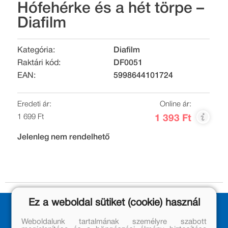
Hófehérke és a hét törpe –
Diafilm
Kategória:
Diafilm
Raktári kód:
DF0051
EAN:
5998644101724
Eredeti ár:
Online ár:
1 699 Ft
1 393 Ft
Jelenleg nem rendelhető
Ez a weboldal sütiket (cookie) használ
Weboldalunk tartalmának személyre szabott