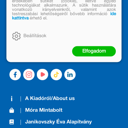
érdekében sütiket (cookie), illetve egyéb
technológiákat alkalmazunk. A sütik használatára
vonatkozó irányelveinkről, valamint azok
testreszabási lehetőségeiről bővebb információ
ide
kattintva
érhető el.
MÓRA KÖNYVKIADÓ – 1950 ÓTA
CSALÁDTAG
Kiadónk generációkat ajándékozott és ajándékoz meg az
Beállítások
olvasás örömével, olvasni szerető gyerekekből olvasni
szerető felnőttek lettek, akik mindezt továbbadták a
Elfogadom
következő nemzedéknek.
A Kiadóról/About us
Móra Mintabolt
Janikovszky Éva Alapítvány