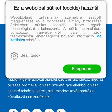
Leírás
Ez a weboldal sütiket (cookie) használ
3-6 éveseknek az óvodai alapismeretek és iskolaelőkészítő
Weboldalunk tartalmának személyre szabott
feladatok játékos gyakorlásához.
megjelenítése és a böngészési élmény biztosítása
érdekében sütiket (cookie), illetve egyéb
technológiákat alkalmazunk. A sütik használatára
vonatkozó irányelveinkről, valamint azok
testreszabási lehetőségeiről bővebb információ
ide
kattintva
érhető el.
Beállítások
MÓRA KÖNYVKIADÓ – 1950 ÓTA
Elfogadom
CSALÁDTAG
Kiadónk generációkat ajándékozott és ajándékoz meg az
olvasás örömével, olvasni szerető gyerekekből olvasni
szerető felnőttek lettek, akik mindezt továbbadták a
következő nemzedéknek.