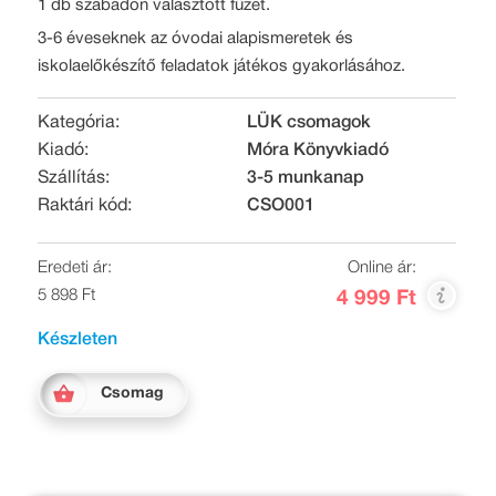
1 db szabadon választott füzet.
3-6 éveseknek az óvodai alapismeretek és
iskolaelőkészítő feladatok játékos gyakorlásához.
Kategória:
LÜK csomagok
Kiadó:
Móra Könyvkiadó
Szállítás:
3-5 munkanap
Raktári kód:
CSO001
Eredeti ár:
Online ár:
5 898 Ft
4 999 Ft
Készleten
Csomag