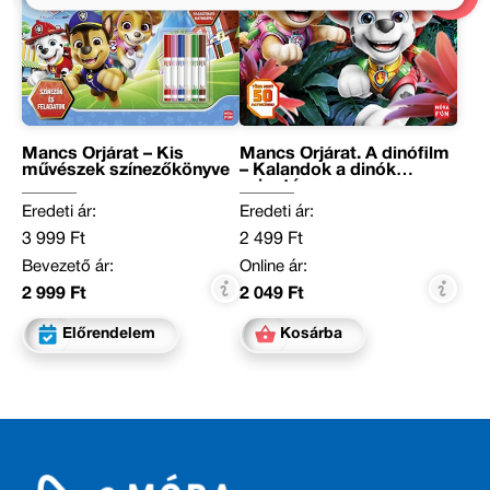
Mancs Őrjárat – Kis
Mancs Őrjárat. A dinófilm
művészek színezőkönyve
– Kalandok a dinók
szigetén
Eredeti ár:
Eredeti ár:
3 999 Ft
2 499 Ft
Bevezető ár:
Online ár:
2 999 Ft
2 049 Ft
Előrendelem
Kosárba