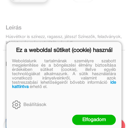
Leírás
Húsvétkor is színezz, ragassz, játssz! Színezők, feladványok,
labirintus és még sok játék vár rád!
Ez a weboldal sütiket (cookie) használ
Weboldalunk tartalmának személyre szabott
Ezek is érdekelhetnek!
megjelenítése és a böngészési élmény biztosítása
érdekében sütiket (cookie), illetve egyéb
technológiákat alkalmazunk. A sütik használatára
vonatkozó irányelveinkről, valamint azok
testreszabási lehetőségeiről bővebb információ
ide
kattintva
érhető el.
Beállítások
Elfogadom