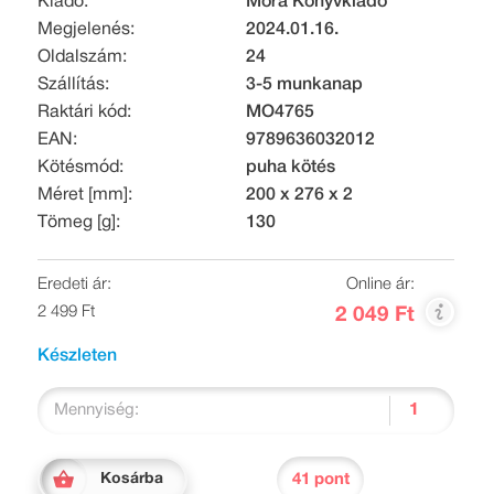
Kiadó:
Móra Könyvkiadó
Megjelenés:
2024.01.16.
Oldalszám:
24
Szállítás:
3-5 munkanap
Raktári kód:
MO4765
EAN:
9789636032012
Kötésmód:
puha kötés
Méret [mm]:
200 x 276 x 2
Tömeg [g]:
130
Eredeti ár:
Online ár:
2 499 Ft
2 049 Ft
Készleten
Mennyiség:
41 pont
Kosárba