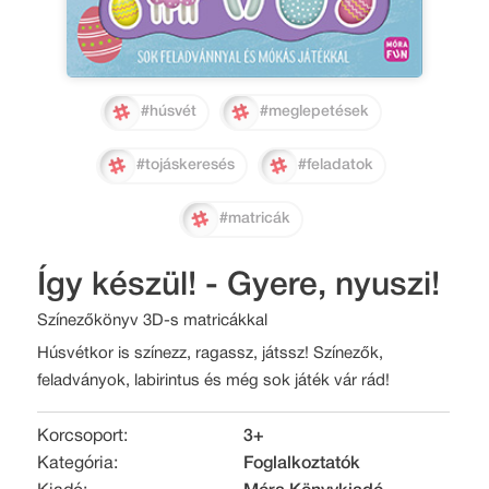
#húsvét
#meglepetések
#tojáskeresés
#feladatok
#matricák
Így készül! - Gyere, nyuszi!
Színezőkönyv 3D-s matricákkal
Húsvétkor is színezz, ragassz, játssz! Színezők,
feladványok, labirintus és még sok játék vár rád!
Korcsoport:
3+
Kategória:
Foglalkoztatók