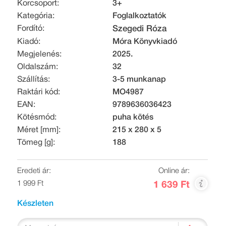
Korcsoport:
3+
Kategória:
Foglalkoztatók
Fordító:
Szegedi Róza
Kiadó:
Móra Könyvkiadó
Megjelenés:
2025.
Oldalszám:
32
Szállítás:
3-5 munkanap
Raktári kód:
MO4987
EAN:
9789636036423
Kötésmód:
puha kötés
Méret [mm]:
215 x 280 x 5
Tömeg [g]:
188
Eredeti ár:
Online ár:
1 999 Ft
1 639 Ft
Készleten