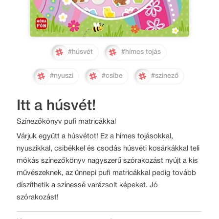
#húsvét
#hímes tojás
#nyuszi
#csibe
#szinező
Itt a húsvét!
Színezőkönyv pufi matricákkal
Várjuk együtt a húsvétot! Ez a hímes tojásokkal,
nyuszikkal, csibékkel és csodás húsvéti kosárkákkal teli
mókás színezőkönyv nagyszerű szórakozást nyújt a kis
művészeknek, az ünnepi pufi matricákkal pedig tovább
díszíthetik a színessé varázsolt képeket. Jó
szórakozást!