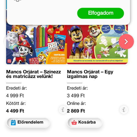
Elfogadom
Mancs Őrjárat – Színezz
Mancs Őrjárat – Egy
és matricázz velünk!
izgalmas nap
Eredeti ár:
Eredeti ár:
4 999 Ft
3 499 Ft
Kötött ár:
Online ár:
4 499 Ft
2 869 Ft
Előrendelem
Kosárba