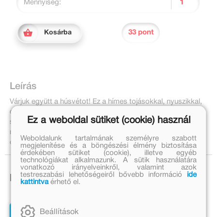
Mennyiség:
33 pont
Kosárba
Leírás
Várjuk együtt a húsvétot! Ez a hímes tojásokkal, nyuszikkal,
csibékkel és csodás húsvéti kosárkákkal teli mókás
Ez a weboldal sütiket (cookie) használ
színezőkönyv nagyszerű szórakozást nyújt a kis
művészeknek, az ünnepi pufi matricákkal pedig tovább
Weboldalunk tartalmának személyre szabott
díszíthetik a színessé varázsolt képeket. Jó szórakozást!
megjelenítése és a böngészési élmény biztosítása
érdekében sütiket (cookie), illetve egyéb
technológiákat alkalmazunk. A sütik használatára
vonatkozó irányelveinkről, valamint azok
testreszabási lehetőségeiről bővebb információ
ide
Ezek is érdekelhetnek!
kattintva
érhető el.
Beállítások