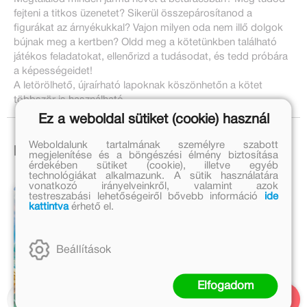
fejteni a titkos üzenetet? Sikerül összepárosítanod a
figurákat az árnyékukkal? Vajon milyen oda nem illő dolgok
bújnak meg a kertben? Oldd meg a kötetünkben található
játékos feladatokat, ellenőrizd a tudásodat, és tedd próbára
a képességeidet!
A letörölhető, újraírható lapoknak köszönhetőn a kötet
többször is használható.
Ez a weboldal sütiket (cookie) használ
Weboldalunk tartalmának személyre szabott
Ezek is érdekelhetnek!
megjelenítése és a böngészési élmény biztosítása
érdekében sütiket (cookie), illetve egyéb
technológiákat alkalmazunk. A sütik használatára
vonatkozó irányelveinkről, valamint azok
testreszabási lehetőségeiről bővebb információ
ide
kattintva
érhető el.
Beállítások
Elfogadom