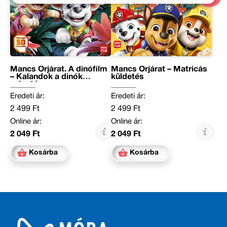
Mancs Őrjárat. A dinófilm
Mancs Őrjárat – Matricás
– Kalandok a dinók
küldetés
szigetén
Eredeti ár:
Eredeti ár:
2 499 Ft
2 499 Ft
Online ár:
Online ár:
2 049 Ft
2 049 Ft
Kosárba
Kosárba