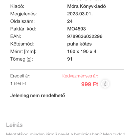
Kiadó:
Móra Könyvkiadó
Megjelenés:
2023.03.01.
Oldalszám:
24
Raktári kód:
MO4593
EAN:
9789636032296
Kötésmód:
puha kötés
Méret [mm]:
160 x 190 x 4
Tömeg [g]:
91
Eredeti ár:
Kedvezményes ár:
1 699 Ft
999 Ft
Jelenleg nem rendelhető
Leírás
Megtalálod minden jármű nevét a betűrácsban? Meg tudod