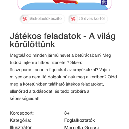
#iskolaelőkészítő
#5 éves kortól
Játékos feladatok - A világ
körülöttünk
Megtalálod minden jármű nevét a betűrácsban? Meg
tudod fejteni a titkos üzenetet? Sikerül
összepárosítanod a figurákat az árnyékukkal? Vajon
milyen oda nem illő dolgok bújnak meg a kertben? Oldd
meg a kötetünkben található játékos feladatokat,
ellenőrizd a tudásodat, és tedd próbára a
képességeidet!
Korcsoport:
3+
Kategória:
Foglalkoztatók
Illusztrátor:
Marcella Grassi