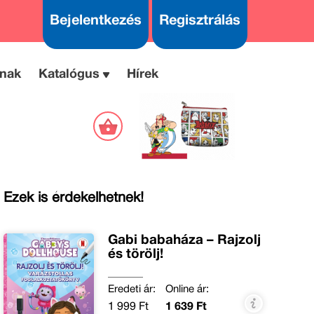
Bejelentkezés
Regisztrálás
nak
Katalógus
Hírek
Ezek is érdekelhetnek!
Gabi babaháza – Rajzolj
és törölj!
Eredeti ár:
Online ár:
1 999 Ft
1 639 Ft