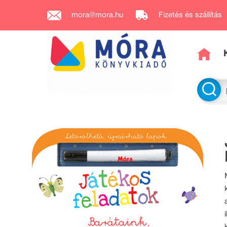
mora@mora.hu
Fizetés és szállítás