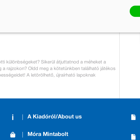
1 699 Ft
999 Ft
Jelenleg nem rendelhető
tti különbségeket? Sikerül átjuttatnod a méheket a
g a rajzokon? Oldd meg a kötetünkben található játékos
pességeidet! A letörölhető, újraírható lapoknak
A Kiadóról/About us
Móra Mintabolt