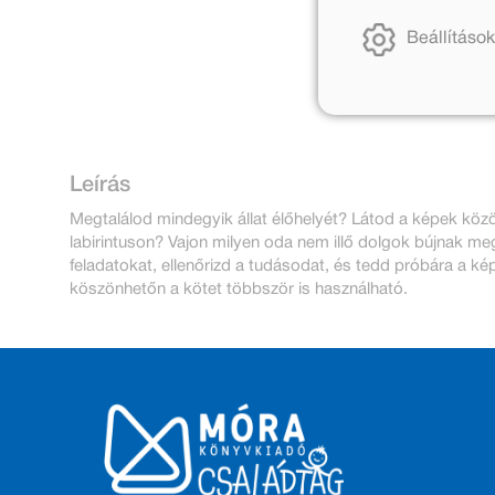
Beállítások
Leírás
Megtalálod mindegyik állat élőhelyét? Látod a képek közö
labirintuson? Vajon milyen oda nem illő dolgok bújnak me
feladatokat, ellenőrizd a tudásodat, és tedd próbára a ké
köszönhetőn a kötet többször is használható.