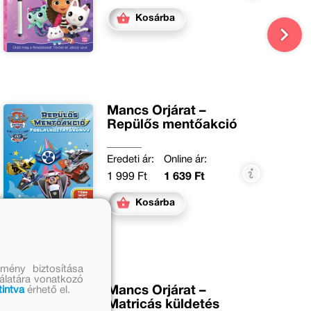
Kosárba
Mancs Őrjárat –
Repülős mentőakció
Eredeti ár:
Online ár:
1 999 Ft
1 639 Ft
Kosárba
mény biztosítása
nálatára vonatkozó
Mancs Őrjárat –
tintva
érhető el.
Matricás küldetés