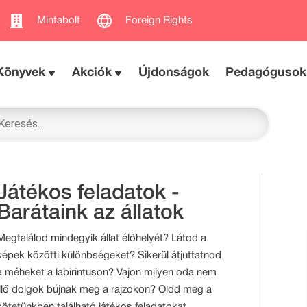
Mintabolt
Foreign Rights
Könyvek
Akciók
Újdonságok
Pedagógusok
Játékos feladatok -
Barátaink az állatok
Megtalálod mindegyik állat élőhelyét? Látod a
képek közötti különbségeket? Sikerül átjuttatnod
a méheket a labirintuson? Vajon milyen oda nem
illő dolgok bújnak meg a rajzokon? Oldd meg a
kötetünkben található játékos feladatokat,