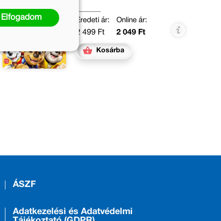
Elfogadom
Eredeti ár:
Online ár:
2 499 Ft
2 049 Ft
Kosárba
ÁSZF
Adatkezelési és Adatvédelmi
Tájékoztató (GDPR)