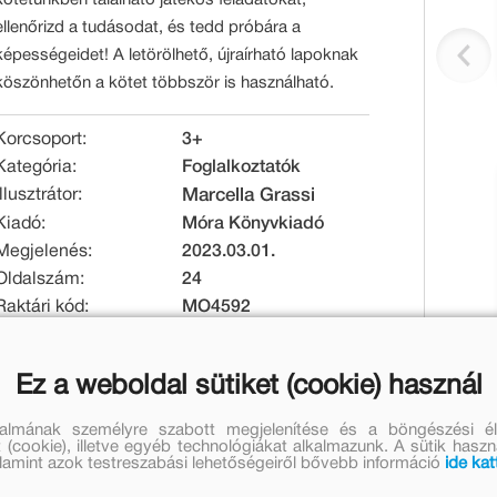
ellenőrizd a tudásodat, és tedd próbára a
képességeidet! A letörölhető, újraírható lapoknak
köszönhetőn a kötet többször is használható.
Korcsoport:
3+
Kategória:
Foglalkoztatók
Illusztrátor:
Marcella Grassi
Kiadó:
Móra Könyvkiadó
Megjelenés:
2023.03.01.
Oldalszám:
24
Raktári kód:
MO4592
EAN:
9789636032289
Kötésmód:
puha kötés
Ez a weboldal sütiket (cookie) használ
Méret [mm]:
160 x 190 x 4
Tömeg [g]:
91
talmának személyre szabott megjelenítése és a böngészési él
 (cookie), illetve egyéb technológiákat alkalmazunk. A sütik hasz
valamint azok testreszabási lehetőségeiről bővebb információ
ide kat
Eredeti ár:
Kedvezményes ár: