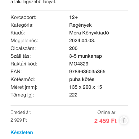
a falu legszebb lányát.
Korcsoport:
12+
Kategória:
Regények
Kiadó:
Móra Könyvkiadó
Megjelenés:
2024.04.03.
Oldalszám:
200
Szállítás:
3-5 munkanap
Raktári kód:
MO4829
EAN:
9789636035365
Kötésmód:
puha kötés
Méret [mm]:
135 x 200 x 15
Tömeg [g]:
222
Eredeti ár:
Online ár:
2 999 Ft
2 459 Ft
Készleten