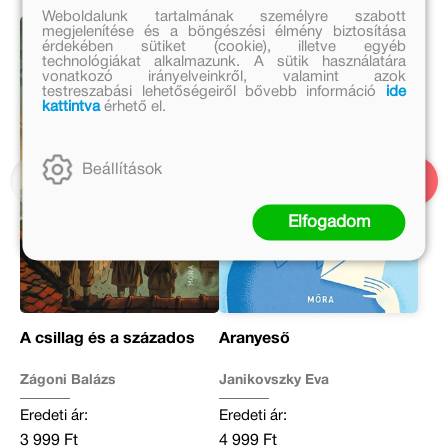
Weboldalunk tartalmának személyre szabott
megjelenítése és a böngészési élmény biztosítása
érdekében sütiket (cookie), illetve egyéb
technológiákat alkalmazunk. A sütik használatára
vonatkozó irányelveinkről, valamint azok
testreszabási lehetőségeiről bővebb információ
ide
kattintva
érhető el.
Beállítások
Elfogadom
A csillag és a százados
Aranyeső
Zágoni Balázs
Janikovszky Éva
Eredeti ár:
Eredeti ár:
3 999 Ft
4 999 Ft