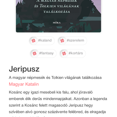
#kaland
#szerelem
#fantasy
#kortárs
Jeripusz
A magyar népmesék és Tolkien világának találkozása
Magyar Katalin
Kosánc egy igazi mesebeli kis falu, ahol jóravaló
emberek élik derűs mindennapjaikat. Azonban a legenda
szerint a Kosánc felett magasodó Jeripusz hegy
szívében alvó gonosz százévente felébred, és elragadja