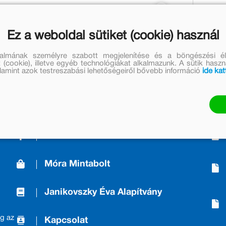
1 699 Ft
1 393 Ft
Jelenleg nem rendelhető
Ez a weboldal sütiket (cookie) használ
talmának személyre szabott megjelenítése és a böngészési él
 (cookie), illetve egyéb technológiákat alkalmazunk. A sütik hasz
valamint azok testreszabási lehetőségeiről bővebb információ
ide kat
A Kiadóról/About us
Móra Mintabolt
Janikovszky Éva Alapítvány
g az
Kapcsolat