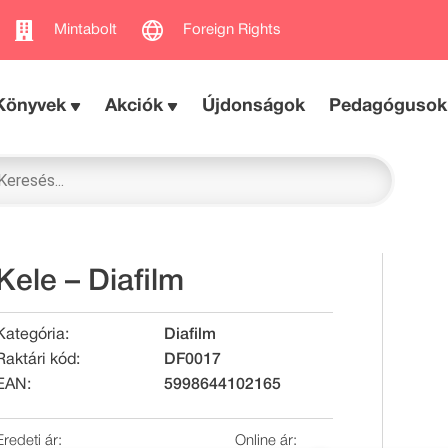
Mintabolt
Foreign Rights
Könyvek
Akciók
Újdonságok
Pedagógusok
Kele – Diafilm
Kategória:
Diafilm
Raktári kód:
DF0017
EAN:
5998644102165
Eredeti ár:
Online ár: