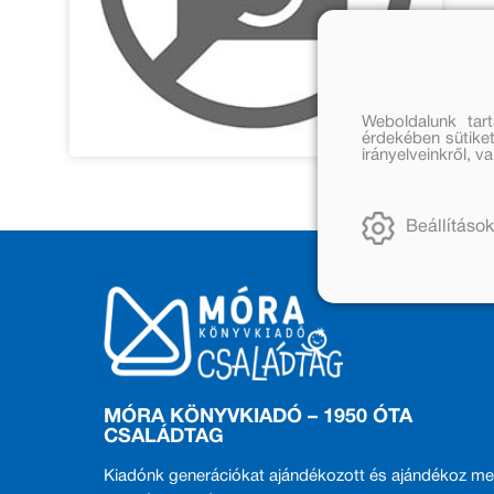
Weboldalunk tar
érdekében sütiket
irányelveinkről, 
Beállítások
MÓRA KÖNYVKIADÓ – 1950 ÓTA
CSALÁDTAG
Kiadónk generációkat ajándékozott és ajándékoz me