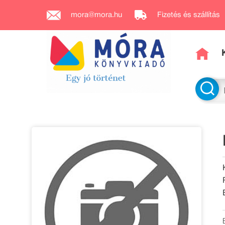
mora@mora.hu
Fizetés és szállítás