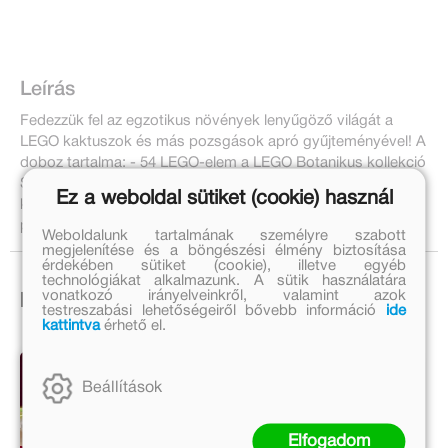
Leírás
Fedezzük fel az egzotikus növények lenyűgöző világát a
LEGO kaktuszok és más pozsgások apró gyűjteményével! A
doboz tartalma: - 54 LEGO-elem a LEGO Botanikus kollekció
Sivatagi kert kert modelljének megalkotásához - ismertető
Ez a weboldal sütiket (cookie) használ
könyv a készletben megépíthető kaktuszokról és
pozsgásokról - építési útmutató
Weboldalunk tartalmának személyre szabott
megjelenítése és a böngészési élmény biztosítása
érdekében sütiket (cookie), illetve egyéb
technológiákat alkalmazunk. A sütik használatára
vonatkozó irányelveinkről, valamint azok
Ezek is érdekelhetnek!
testreszabási lehetőségeiről bővebb információ
ide
kattintva
érhető el.
Beállítások
Elfogadom