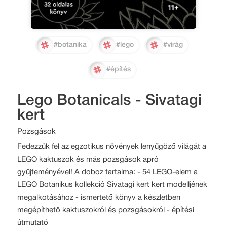
#botanika
#lego
#virág
#építés
Lego Botanicals - Sivatagi
kert
Pozsgások
Fedezzük fel az egzotikus növények lenyűgöző világát a
LEGO kaktuszok és más pozsgások apró
gyűjteményével! A doboz tartalma: - 54 LEGO-elem a
LEGO Botanikus kollekció Sivatagi kert kert modelljének
megalkotásához - ismertető könyv a készletben
megépíthető kaktuszokról és pozsgásokról - építési
útmutató