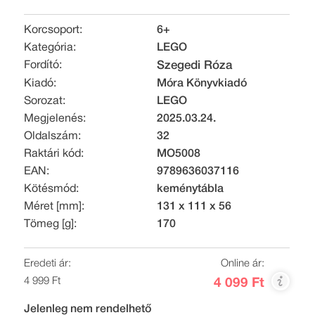
Korcsoport:
6+
Kategória:
LEGO
Fordító:
Szegedi Róza
Kiadó:
Móra Könyvkiadó
Sorozat:
LEGO
Megjelenés:
2025.03.24.
Oldalszám:
32
Raktári kód:
MO5008
EAN:
9789636037116
Kötésmód:
keménytábla
Méret [mm]:
131 x 111 x 56
Tömeg [g]:
170
Eredeti ár:
Online ár:
4 999 Ft
4 099 Ft
Jelenleg nem rendelhető