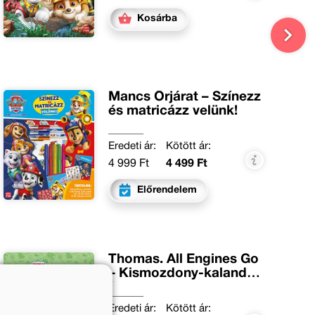
Kosárba
Mancs Őrjárat – Színezz
és matricázz velünk!
Eredeti ár:
Kötött ár:
4 999 Ft
4 499 Ft
Előrendelem
Thomas. All Engines Go
– Kismozdony-kalandok
2.
Eredeti ár:
Kötött ár: