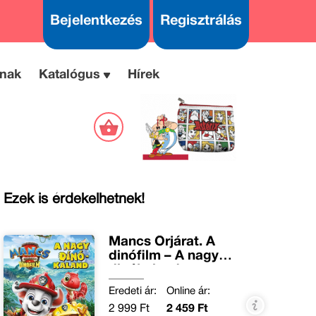
Bejelentkezés
Regisztrálás
nak
Katalógus
Hírek
Ezek is érdekelhetnek!
Mancs Őrjárat. A
dinófilm – A nagy
dinókaland
Eredeti ár:
Online ár:
2 999 Ft
2 459 Ft