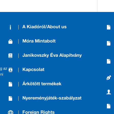
A Kiadóról/About us
Móra Mintabolt
Janikovszky Éva Alapítvány
g az
Kapcsolat
ni
Árkötött termékek
Nyereményjáték-szabályzat
Foreign Rights