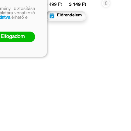
3 499 Ft
3 149 Ft
mény biztosítása
nálatára vonatkozó
Előrendelem
tintva
érhető el.
Elfogadom