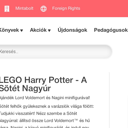
Mintabolt
Foreign Rights
Könyvek
Akciók
Újdonságok
Pedagógusok
LEGO Harry Potter - A
Sötét Nagyúr
Ajándék Lord Voldemort és Nagini minifigurával!
Sötét felhők gyülekeznek a varázslók világa fölött:
Tudjukki visszatért! Nézz szembe a Sötét
Nagyúrral: állítsd össze Lord Voldemort™ és hű
társa, Nagini, a kígyó minifiguráját, és indulj egy