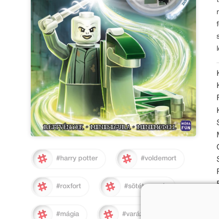
#harry potter
#voldemort
#roxfort
#sötét nagyúr
#mágia
#varázslat