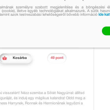
Tömeg [g]:
152
talmának személyre szabott megjelenítése és a böngészési él
 (cookie), illetve egyéb technológiákat alkalmazunk. A sütik hasz
valamint azok testreszabási lehetőségeiről bővebb információ
ide kat
Eredeti ár:
Online ár:
2 999 Ft
2 459 Ft
Készleten
Mennyiség:
49 pont
Kosárba
ki visszatért! Nézz szembe a Sötét Nagyúrral: állítsd
iguráját, és indulj egy mágikus kalandra! Oldd meg a
gíthess Harrynek, Ronnak és Hermionénak legyőzni a