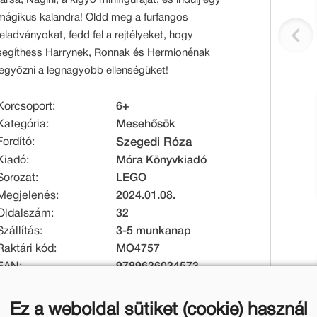
mágikus kalandra! Oldd meg a furfangos
feladványokat, fedd fel a rejtélyeket, hogy
segíthess Harrynek, Ronnak és Hermionénak
legyőzni a legnagyobb ellenségüket!
Korcsoport:
6+
Kategória:
Mesehősök
Fordító:
Szegedi Róza
Kiadó:
Móra Könyvkiadó
Sorozat:
LEGO
Megjelenés:
2024.01.08.
Oldalszám:
32
Szállítás:
3-5 munkanap
Raktári kód:
MO4757
EAN:
9789636034573
Kötésmód:
puha kötés
Méret [mm]:
205 x 288 x 19
Ez a weboldal sütiket (cookie) használ