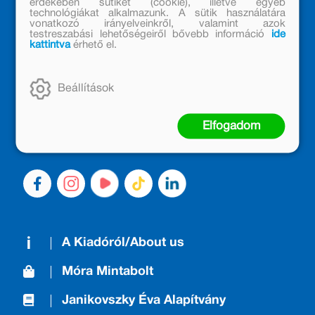
érdekében sütiket (cookie), illetve egyéb
technológiákat alkalmazunk. A sütik használatára
vonatkozó irányelveinkről, valamint azok
testreszabási lehetőségeiről bővebb információ
ide
kattintva
érhető el.
MÓRA KÖNYVKIADÓ – 1950 ÓTA
CSALÁDTAG
Kiadónk generációkat ajándékozott és ajándékoz meg az
Beállítások
olvasás örömével, olvasni szerető gyerekekből olvasni
szerető felnőttek lettek, akik mindezt továbbadták a
Elfogadom
következő nemzedéknek.
A Kiadóról/About us
Móra Mintabolt
Janikovszky Éva Alapítvány