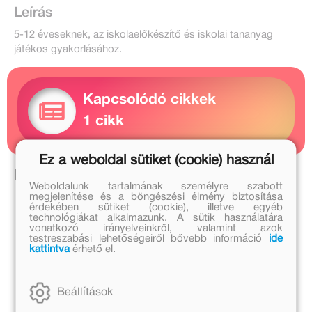
Leírás
5-12 éveseknek, az iskolaelőkészítő és iskolai tananyag
játékos gyakorlásához.
Kapcsolódó cikkek
1 cikk
Ez a weboldal sütiket (cookie) használ
Kapcsolódó írások
Weboldalunk tartalmának személyre szabott
megjelenítése és a böngészési élmény biztosítása
érdekében sütiket (cookie), illetve egyéb
2022.
technológiákat alkalmazunk. A sütik használatára
november
vonatkozó irányelveinkről, valamint azok
6.
testreszabási lehetőségeiről bővebb információ
ide
kattintva
érhető el.
"L"
csomag
Beállítások