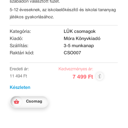
szabadon választott füzet.
5-12 éveseknek, az iskolaelőkészítő és iskolai tananyag
játékos gyakorlásához.
Kategória:
LÜK csomagok
Kiadó:
Móra Könyvkiadó
Szállítás:
3-5 munkanap
Raktári kód:
CSO007
Eredeti ár:
Kedvezményes ár:
11 494 Ft
7 499 Ft
Készleten
Csomag