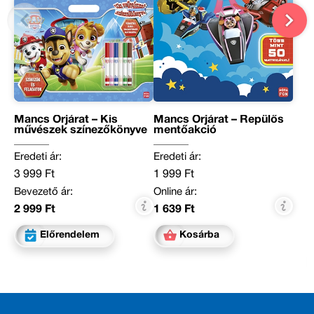
Mancs Őrjárat – Kis
Mancs Őrjárat – Repülős
művészek színezőkönyve
mentőakció
Eredeti ár:
Eredeti ár:
3 999 Ft
1 999 Ft
Bevezető ár:
Online ár:
2 999 Ft
1 639 Ft
Előrendelem
Kosárba