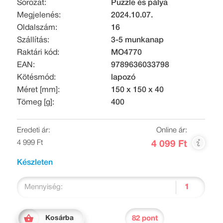
Sorozat:
Puzzle és pálya
Megjelenés:
2024.10.07.
Oldalszám:
16
Szállítás:
3-5 munkanap
Raktári kód:
MO4770
EAN:
9789636033798
Kötésmód:
lapozó
Méret [mm]:
150 x 150 x 40
Tömeg [g]:
400
Eredeti ár:
Online ár:
4 999 Ft
4 099 Ft
Készleten
Mennyiség:
82 pont
Kosárba