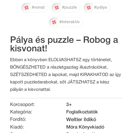
#vonat
#puzzle
#pálya
#interaktív
Pálya és puzzle – Robog a
kisvonat!
Ebben a könyvben ELOLVASHATSZ egy történetet,
BÖNGÉSZHETED a részletgazdag illusztrációkat,
SZÉTSZEDHETED a lapokat, majd KIRAKHATOD az így
kapott puzzledarabokat, sőt JÁTSZHATSZ a kész
pályán a kisvonattal.
Korcsoport:
3+
Kategória:
Foglalkoztatók
Fordító:
Weltler Ildikó
Kiadó:
Móra Könyvkiadó