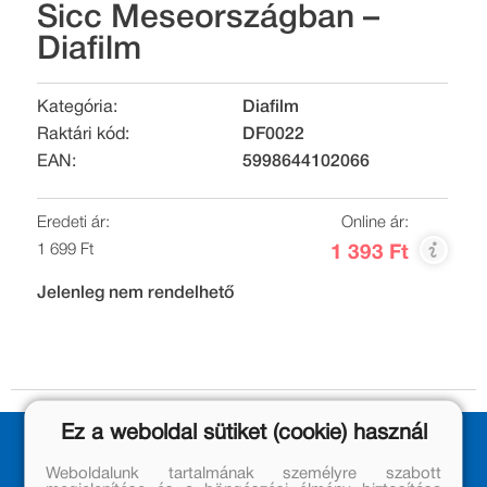
Sicc Meseországban –
Diafilm
Kategória:
Diafilm
Raktári kód:
DF0022
EAN:
5998644102066
Eredeti ár:
Online ár:
1 699 Ft
1 393 Ft
Jelenleg nem rendelhető
Ez a weboldal sütiket (cookie) használ
Weboldalunk tartalmának személyre szabott