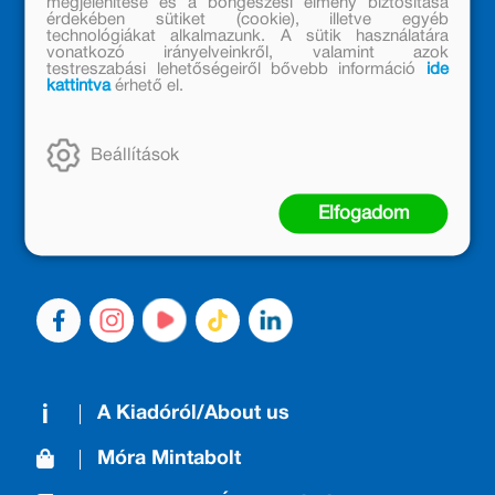
megjelenítése és a böngészési élmény biztosítása
érdekében sütiket (cookie), illetve egyéb
technológiákat alkalmazunk. A sütik használatára
vonatkozó irányelveinkről, valamint azok
testreszabási lehetőségeiről bővebb információ
ide
kattintva
érhető el.
MÓRA KÖNYVKIADÓ – 1950 ÓTA
CSALÁDTAG
Beállítások
Kiadónk generációkat ajándékozott és ajándékoz meg az
olvasás örömével, olvasni szerető gyerekekből olvasni
Elfogadom
szerető felnőttek lettek, akik mindezt továbbadták a
következő nemzedéknek.
A Kiadóról/About us
Móra Mintabolt