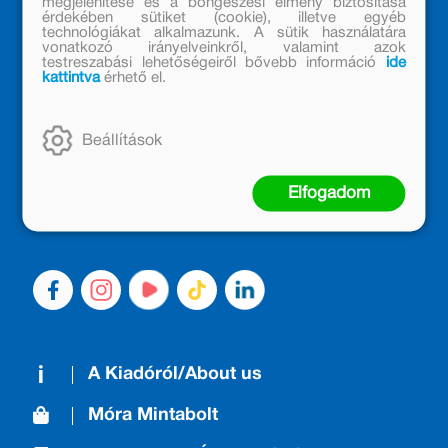
megjelenítése és a böngészési élmény biztosítása
érdekében sütiket (cookie), illetve egyéb
technológiákat alkalmazunk. A sütik használatára
vonatkozó irányelveinkről, valamint azok
testreszabási lehetőségeiről bővebb információ
ide
kattintva
érhető el.
MÓRA KÖNYVKIADÓ – 1950 ÓTA
CSALÁDTAG
Beállítások
Kiadónk generációkat ajándékozott és ajándékoz meg az
olvasás örömével, olvasni szerető gyerekekből olvasni
Elfogadom
szerető felnőttek lettek, akik mindezt továbbadták a
következő nemzedéknek.
A Kiadóról/About us
Móra Mintabolt