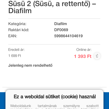
Süsü 2 (Süsü, a rettentő) –
Diafilm
Kategória:
Diafilm
Raktári kód:
DF0069
EAN:
5998644104619
Eredeti ár:
Online ár:
1 699 Ft
1 393 Ft
Jelenleg nem rendelhető
Ez a weboldal sütiket (cookie) használ
Weboldalunk tartalmának személyre szabott