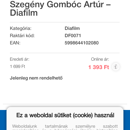
Szegény Gombóc Artúr –
Diafilm
Kategória:
Diafilm
Raktári kód:
DF0071
EAN:
5998644102080
Eredeti ár:
Online ár:
1 699 Ft
1 393 Ft
Jelenleg nem rendelhető
Ez a weboldal sütiket (cookie) használ
Weboldalunk tartalmának személyre szabott