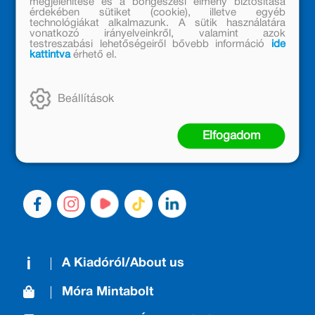
megjelenítése és a böngészési élmény biztosítása
érdekében sütiket (cookie), illetve egyéb
technológiákat alkalmazunk. A sütik használatára
vonatkozó irányelveinkről, valamint azok
testreszabási lehetőségeiről bővebb információ
ide
kattintva
érhető el.
MÓRA KÖNYVKIADÓ – 1950 ÓTA
CSALÁDTAG
Beállítások
Kiadónk generációkat ajándékozott és ajándékoz meg az
olvasás örömével, olvasni szerető gyerekekből olvasni
Elfogadom
szerető felnőttek lettek, akik mindezt továbbadták a
következő nemzedéknek.
A Kiadóról/About us
Móra Mintabolt