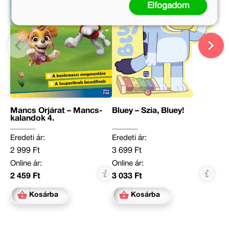
Elfogadom
Mancs Őrjárat – Mancs-
Bluey – Szia, Bluey!
kalandok 4.
Eredeti ár:
Eredeti ár:
2 999 Ft
3 699 Ft
Online ár:
Online ár:
2 459 Ft
3 033 Ft
Kosárba
Kosárba