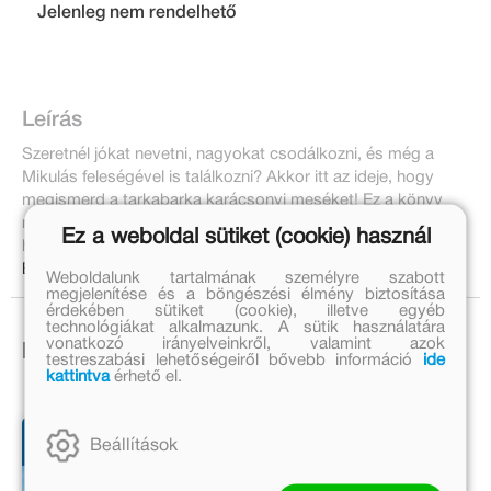
Jelenleg nem rendelhető
Leírás
Szeretnél jókat nevetni, nagyokat csodálkozni, és még a
Mikulás feleségével is találkozni? Akkor itt az ideje, hogy
megismerd a tarkabarka karácsonyi meséket! Ez a könyv
más, mint a többi, ugyanis válogathatsz benne a különböző
Ez a weboldal sütiket (cookie) használ
hosszúságú történetek között.
Bővebben:
Weboldalunk tartalmának személyre szabott
megjelenítése és a böngészési élmény biztosítása
érdekében sütiket (cookie), illetve egyéb
technológiákat alkalmazunk. A sütik használatára
vonatkozó irányelveinkről, valamint azok
Ezek is érdekelhetnek!
testreszabási lehetőségeiről bővebb információ
ide
kattintva
érhető el.
Beállítások