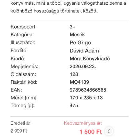
könyv más, mint a többi, ugyanis válogathatsz benne a
különböző hosszúságú történetek között.
Korcsoport:
3+
Kategória:
Mesék
Illusztrátor:
Pe Grigo
Fordító:
Dávid Ádám
Kiadó:
Móra Könyvkiadó
Megjelenés:
2020.09.23.
Oldalszám:
128
Raktári kód:
MO4139
EAN:
9789634866565
Méret [mm]:
170 x 235 x 13
Tömeg [g]:
475
Eredeti ár:
Kedvezményes ár:
2 999 Ft
1 500 Ft