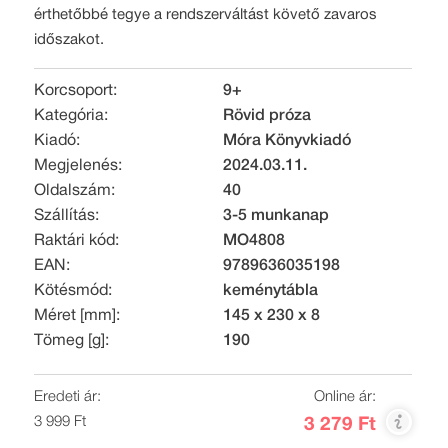
érthetőbbé tegye a rendszerváltást követő zavaros
időszakot.
Korcsoport:
9+
Kategória:
Rövid próza
Kiadó:
Móra Könyvkiadó
Megjelenés:
2024.03.11.
Oldalszám:
40
Szállítás:
3-5 munkanap
Raktári kód:
MO4808
EAN:
9789636035198
Kötésmód:
keménytábla
Méret [mm]:
145 x 230 x 8
Tömeg [g]:
190
Eredeti ár:
Online ár:
3 999 Ft
3 279 Ft