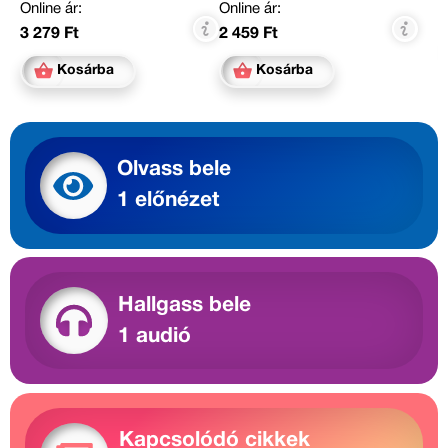
Online ár:
Online ár:
3 279 Ft
2 459 Ft
Kosárba
Kosárba
Olvass bele
1 előnézet
Hallgass bele
1 audió
Kapcsolódó cikkek