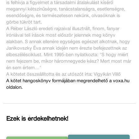
is felhívja a figyelmet a társadalmi átalakulást kísérő
megannyi kétszínűségre, tanácstalanságra, esetlenségre,
esendőségre, és természetesen nekünk, olvasóknak is
görbe tükröt tart.
A Réber László eredeti rajzaival illusztrált, finom, fanyar
iróniával teli írások most először jelennek meg könyv
alakban. S annak ellenére egységes egészet alkotnak, hogy
Janikovszky Éva annak idején nem érezte befejezettnek az
elbeszélésciklust. Mint 1995-ben nyilatkozta: "S hogy miért
nem fejezem be, mikor háromnegyede kész? Mert most már
én sem értem…"
A kötetet összeállította és az utószót írta: Vigyikán Villő
A kötet hangoskönyv formájában megrendelhető a voxa.hu
oldalon.
Ezek is érdekelhetnek!