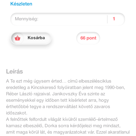
Készleten
Mennyiség:
66 pont
Kosárba
Leírás
A Te ezt még úgysem érted… című elbeszélésciklus
eredetileg a Kincskereső folyóiratban jelent meg 1990-ben,
Réber László rajzaival. Janikovszky Éva szinte az
eseményekkel egy időben tett kísérletet arra, hogy
érthetőbbé tegye a rendszerváltást követő zavaros
időszakot.
A felnőttek felfordult világát kívülről szemlélő-értelmező
kamasz elbeszélő, Dorka sorra kérdőjelezi meg mindazt,
amit maga körül lát, és magyarázatokat vár. Ezzel akaratlanul