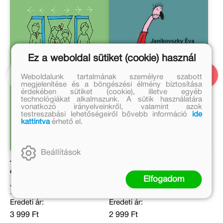
Ez a weboldal sütiket (cookie) használ
Weboldalunk tartalmának személyre szabott
megjelenítése és a böngészési élmény biztosítása
érdekében sütiket (cookie), illetve egyéb
technológiákat alkalmazunk. A sütik használatára
vonatkozó irányelveinkről, valamint azok
testreszabási lehetőségeiről bővebb információ
ide
kattintva
érhető el.
Beállítások
Te ezt még úgysem
A tükör előtt
érted...
Elfogadom
Janikovszky Éva
Janikovszky Éva
Eredeti ár:
Eredeti ár:
3 999 Ft
2 999 Ft