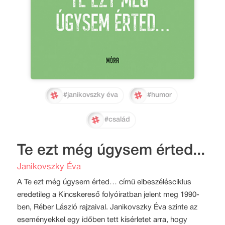
#janikovszky éva
#humor
#család
Te ezt még úgysem érted...
Janikovszky Éva
A Te ezt még úgysem érted… című elbeszélésciklus
eredetileg a Kincskereső folyóiratban jelent meg 1990-
ben, Réber László rajzaival. Janikovszky Éva szinte az
eseményekkel egy időben tett kísérletet arra, hogy