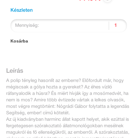
Készleten
Mennyiség:
Kosárba
Leírás
A polip tényleg hasonlít az emberre? Előfordult már, hogy
mégiscsak a gólya hozta a gyereket? Az éhes víziló
ráfanyalodik a húsra? És miért hívják így a mosómedvét, ha
nem is mos? Amire több évtizede vártak a lelkes olvasók,
most végre megtörtént: Nógrádi Gábor folytatta a legendás
Segítség, ember! című kötetét.
Az új kiadványban harminc állat kapott helyet, akik ezúttal is
fergetegesen szórakoztató állatmonológokban mesélnek
magukról és fő ellenségükről, az emberről. A szórakoztatás,