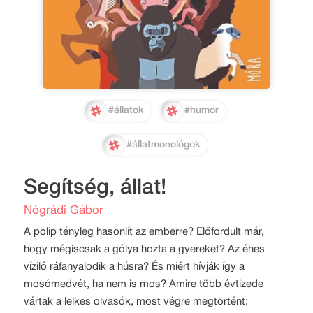
#állatok
#humor
#állatmonológok
Segítség, állat!
Nógrádi Gábor
A polip tényleg hasonlít az emberre? Előfordult már,
hogy mégiscsak a gólya hozta a gyereket? Az éhes
víziló ráfanyalodik a húsra? És miért hívják így a
mosómedvét, ha nem is mos? Amire több évtizede
vártak a lelkes olvasók, most végre megtörtént: