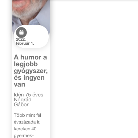
2022.
február 1.
A humor a
legjobb
gyógyszer,
és ingyen
van
Idén 75 éves
Nógrádi
Gábor
Több mint fél
évszázada ír,
kereken 40
gyermek-