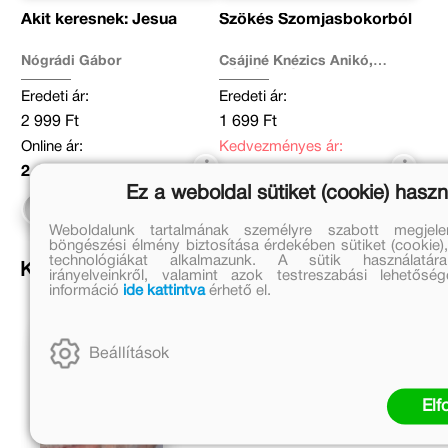
Akit keresnek: Jesua
Szökés Szomjasbokorból
Nógrádi Gábor
Csájiné Knézics Anikó,
Nógrádi Gábor
Eredeti ár:
Eredeti ár:
2 999 Ft
1 699 Ft
Online ár:
Kedvezményes ár:
2 459 Ft
850 Ft
Ez a weboldal sütiket (cookie) haszn
Kosárba
Kosárba
Weboldalunk tartalmának személyre szabott megjel
böngészési élmény biztosítása érdekében sütiket (cookie),
technológiákat alkalmazunk. A sütik használatár
Kapcsolódó írások
irányelveinkről, valamint azok testreszabási lehetősé
információ
ide kattintva
érhető el.
Beállítások
El