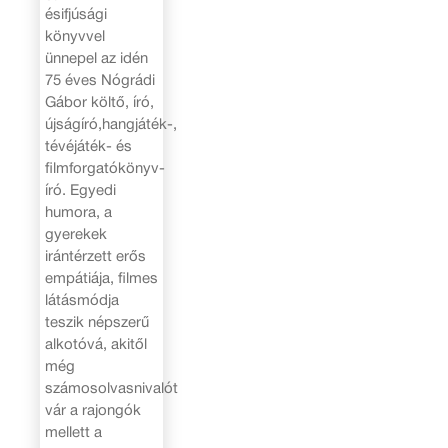
ésifjúsági
könyvvel
ünnepel az idén
75 éves Nógrádi
Gábor költő, író,
újságíró,hangjáték-,
tévéjáték- és
filmforgatókönyv-
író. Egyedi
humora, a
gyerekek
irántérzett erős
empátiája, filmes
látásmódja
teszik népszerű
alkotóvá, akitől
még
számosolvasnivalót
vár a rajongók
mellett a