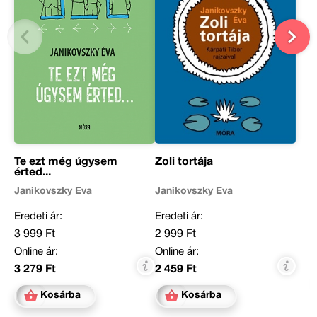
Te ezt még úgysem
Zoli tortája
érted...
Janikovszky Éva
Janikovszky Éva
Eredeti ár:
Eredeti ár:
3 999 Ft
2 999 Ft
Online ár:
Online ár:
3 279 Ft
2 459 Ft
Kosárba
Kosárba