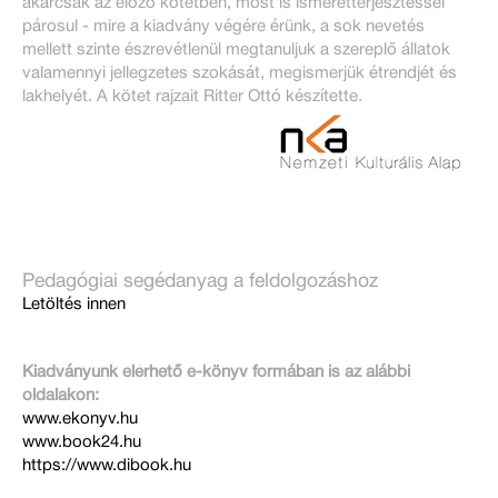
akárcsak az előző kötetben, most is ismeretterjesztéssel
párosul - mire a kiadvány végére érünk, a sok nevetés
mellett szinte észrevétlenül megtanuljuk a szereplő állatok
valamennyi jellegzetes szokását, megismerjük étrendjét és
lakhelyét. A kötet rajzait Ritter Ottó készítette.
Pedagógiai segédanyag a feldolgozáshoz
Letöltés innen
Kiadványunk elérhető e-könyv formában is az alábbi
oldalakon:
www.ekonyv.hu
www.book24.hu
https://www.dibook.hu