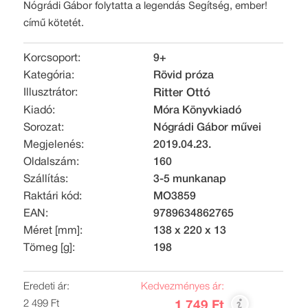
Nógrádi Gábor folytatta a legendás Segítség, ember!
című kötetét.
Korcsoport:
9+
Kategória:
Rövid próza
Illusztrátor:
Ritter Ottó
Kiadó:
Móra Könyvkiadó
Sorozat:
Nógrádi Gábor művei
Megjelenés:
2019.04.23.
Oldalszám:
160
Szállítás:
3-5 munkanap
Raktári kód:
MO3859
EAN:
9789634862765
Méret [mm]:
138 x 220 x 13
Tömeg [g]:
198
Eredeti ár:
Kedvezményes ár:
2 499 Ft
1 749 Ft