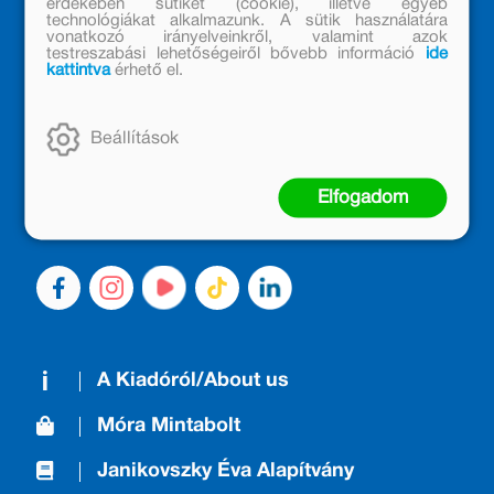
érdekében sütiket (cookie), illetve egyéb
technológiákat alkalmazunk. A sütik használatára
vonatkozó irányelveinkről, valamint azok
testreszabási lehetőségeiről bővebb információ
ide
kattintva
érhető el.
MÓRA KÖNYVKIADÓ – 1950 ÓTA
CSALÁDTAG
Kiadónk generációkat ajándékozott és ajándékoz meg az
Beállítások
olvasás örömével, olvasni szerető gyerekekből olvasni
szerető felnőttek lettek, akik mindezt továbbadták a
Elfogadom
következő nemzedéknek.
A Kiadóról/About us
Móra Mintabolt
Janikovszky Éva Alapítvány