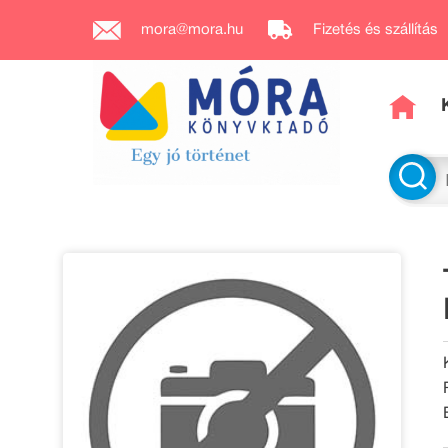
mora@mora.hu
Fizetés és szállítás