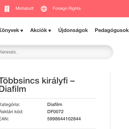
Mintabolt
Foreign Rights
Könyvek
Akciók
Újdonságok
Pedagógusok
Többsincs királyfi –
Diafilm
Kategória:
Diafilm
Raktári kód:
DF0072
EAN:
5998644102844