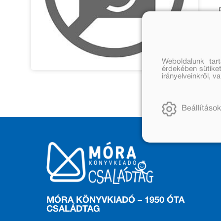
Weboldalunk tar
érdekében sütiket
irányelveinkről, 
Beállítások
MÓRA KÖNYVKIADÓ – 1950 ÓTA
CSALÁDTAG