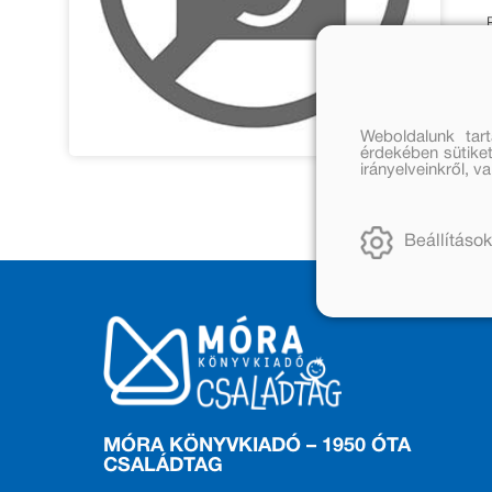
Weboldalunk tar
érdekében sütiket
irányelveinkről, 
Beállítások
MÓRA KÖNYVKIADÓ – 1950 ÓTA
CSALÁDTAG