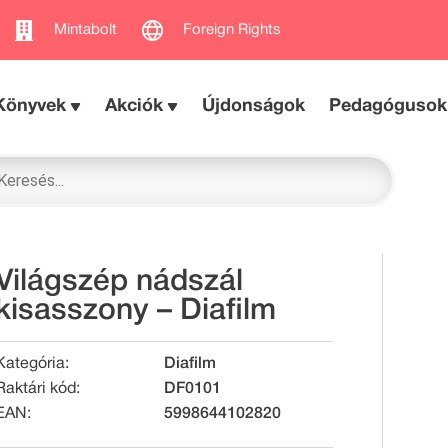
Mintabolt
Foreign Rights
Könyvek
Akciók
Újdonságok
Pedagógusok
Világszép nádszál
kisasszony – Diafilm
Kategória:
Diafilm
Raktári kód:
DF0101
EAN:
5998644102820