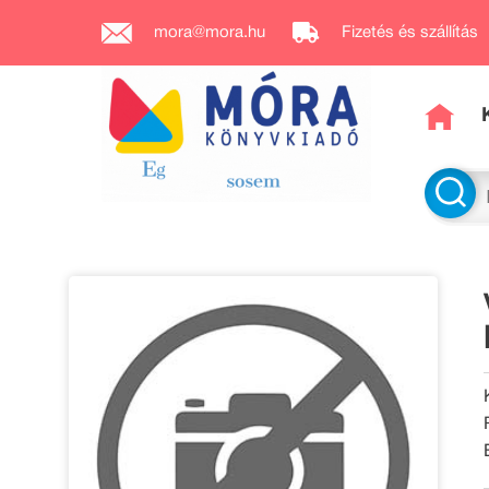
mora@mora.hu
Fizetés és szállítás