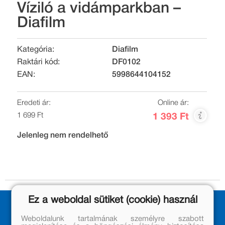
Víziló a vidámparkban –
Diafilm
Kategória:
Diafilm
Raktári kód:
DF0102
EAN:
5998644104152
Eredeti ár:
Online ár:
1 699 Ft
1 393 Ft
Jelenleg nem rendelhető
Ez a weboldal sütiket (cookie) használ
Weboldalunk tartalmának személyre szabott