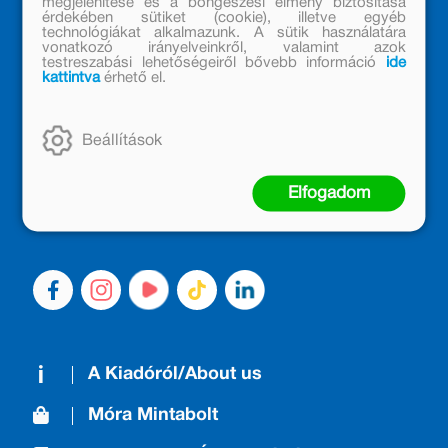
megjelenítése és a böngészési élmény biztosítása
érdekében sütiket (cookie), illetve egyéb
technológiákat alkalmazunk. A sütik használatára
vonatkozó irányelveinkről, valamint azok
testreszabási lehetőségeiről bővebb információ
ide
kattintva
érhető el.
MÓRA KÖNYVKIADÓ – 1950 ÓTA
CSALÁDTAG
Beállítások
Kiadónk generációkat ajándékozott és ajándékoz meg az
olvasás örömével, olvasni szerető gyerekekből olvasni
Elfogadom
szerető felnőttek lettek, akik mindezt továbbadták a
következő nemzedéknek.
A Kiadóról/About us
Móra Mintabolt