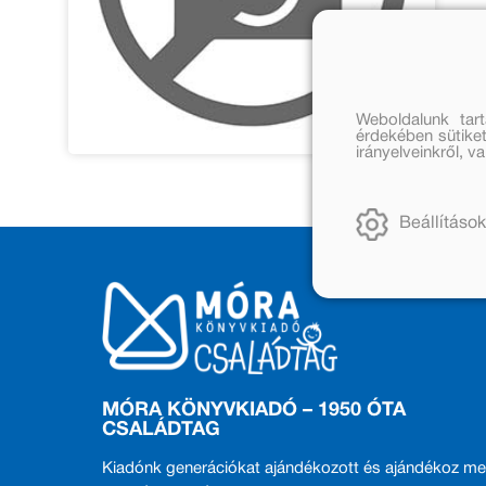
Weboldalunk tar
érdekében sütiket
irányelveinkről, 
Beállítások
MÓRA KÖNYVKIADÓ – 1950 ÓTA
CSALÁDTAG
Kiadónk generációkat ajándékozott és ajándékoz me