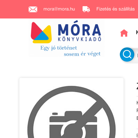
mora@mora.hu
Fizetés és szállítás