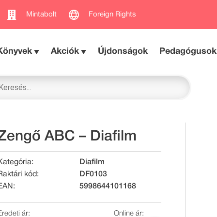
Mintabolt
Foreign Rights
Könyvek
Akciók
Újdonságok
Pedagógusok
Zengő ABC – Diafilm
Kategória:
Diafilm
Raktári kód:
DF0103
EAN:
5998644101168
Eredeti ár:
Online ár: