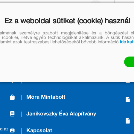
1 699 Ft
1 393 Ft
Jelenleg nem rendelhető
Ez a weboldal sütiket (cookie) használ
talmának személyre szabott megjelenítése és a böngészési él
 (cookie), illetve egyéb technológiákat alkalmazunk. A sütik hasz
valamint azok testreszabási lehetőségeiről bővebb információ
ide kat
A Kiadóról/About us
Móra Mintabolt
Janikovszky Éva Alapítvány
g az
Kapcsolat