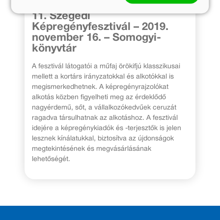
11. Szegedi
Képregényfesztivál – 2019.
november 16. – Somogyi-
könyvtár
A fesztivál látogatói a műfaj örökifjú klasszikusai
mellett a kortárs irányzatokkal és alkotókkal is
megismerkedhetnek. A képregényrajzolókat
alkotás közben figyelheti meg az érdeklődő
nagyérdemű, sőt, a vállalkozókedvűek ceruzát
ragadva társulhatnak az alkotáshoz. A fesztivál
idejére a képregénykiadók és -terjesztők is jelen
lesznek kínálatukkal, biztosítva az újdonságok
megtekintésének és megvásárlásának
lehetőségét.