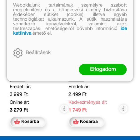
Weboldalunk tartalmának személyre szabott
megjelenítése és a böngészési élmény biztosítása
érdekében sütiket (cookie), illetve egyéb
technológiákat alkalmazunk. A sütik használatára
vonatkozó irányelveinkről, valamint azok
testreszabási lehetőségeiről bővebb információ
ide
kattintva
érhető el.
Beállítások
A fiú, aki egy cseppet
A hasfájós sellő
sem adta fel – Béres
Elfogadom
József
Bodor Attila
Bodor Attila
Eredeti ár:
Eredeti ár:
3 999 Ft
2 499 Ft
Online ár:
Kedvezményes ár:
3 279 Ft
1 749 Ft
Kosárba
Kosárba