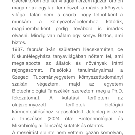
Gyerekkorom óta két világban érzem igazán otthon
magam: az egyik a természet, a másik a könyvek
világa. Talán nem is csoda, hogy felnőttként a
munkám a környezetvédelemhez kötődik,
magánemberként pedig továbbra is imádok
olvasni. Mindig van nálam egy könyv. Biztos, ami
biztos.
1987. február 3-án születtem Kecskeméten, de
Kiskunfélegyháza tanyavilágában nőttem fel, ami
megalapozta az állatok és növények iránti
rajongásomat. Felsőfokú tanulmányaimat a
Szegedi Tudományegyetem környezettudományi
szakán végeztem, majd az egyetem
Biotechnológiai Tanszékén szereztem meg a Ph.D.
fokozatomat. A kutatási területem az
olajszennyezett területek biológiai
kármentesítéséhez kapcsolódott. Jelenleg is ezen
a tanszéken (2024 óta: Biotechnológiai és
Mikrobiológiai Tanszék) kutatok és oktatok.
A meseírást eleinte nem vettem igazán komolyan,