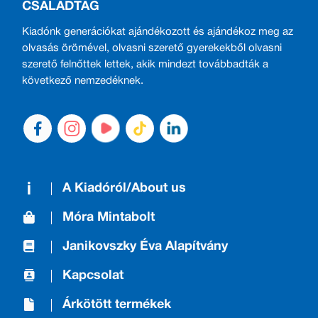
CSALÁDTAG
Kiadónk generációkat ajándékozott és ajándékoz meg az
olvasás örömével, olvasni szerető gyerekekből olvasni
szerető felnőttek lettek, akik mindezt továbbadták a
következő nemzedéknek.
A Kiadóról/About us
Móra Mintabolt
Janikovszky Éva Alapítvány
Kapcsolat
Árkötött termékek