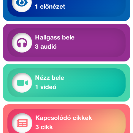
1 előnézet
Hallgass bele
3 audió
Nézz bele
1 videó
Kapcsolódó cikkek
3 cikk