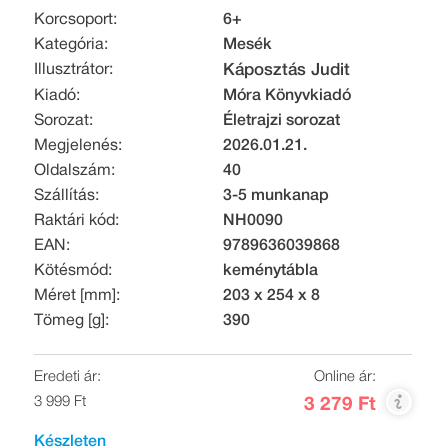
Korcsoport:
6+
Kategória:
Mesék
Illusztrátor:
Káposztás Judit
Kiadó:
Móra Könyvkiadó
Sorozat:
Életrajzi sorozat
Megjelenés:
2026.01.21.
Oldalszám:
40
Szállítás:
3-5 munkanap
Raktári kód:
NH0090
EAN:
9789636039868
Kötésmód:
keménytábla
Méret [mm]:
203 x 254 x 8
Tömeg [g]:
390
Eredeti ár:
Online ár:
3 999 Ft
3 279 Ft
Készleten