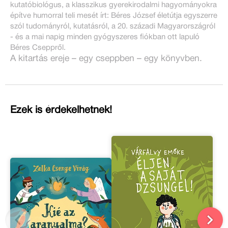
kutatóbiológus, a klasszikus gyerekirodalmi hagyományokra
építve humorral teli mesét írt: Béres József életútja egyszerre
szól tudományról, kutatásról, a 20. századi Magyarországról
- és a mai napig minden gyógyszeres fiókban ott lapuló
Béres Cseppről.
A kitartás ereje – egy cseppben – egy könyvben.
Ezek is érdekelhetnek!