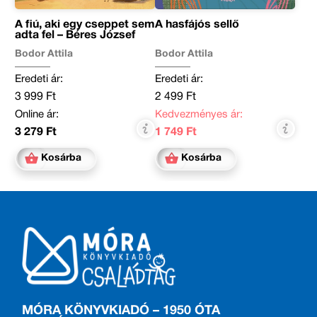
A fiú, aki egy cseppet sem
A hasfájós sellő
adta fel – Béres József
Bodor Attila
Bodor Attila
Eredeti ár:
Eredeti ár:
3 999 Ft
2 499 Ft
Online ár:
Kedvezményes ár:
3 279 Ft
1 749 Ft
Kosárba
Kosárba
MÓRA KÖNYVKIADÓ – 1950 ÓTA