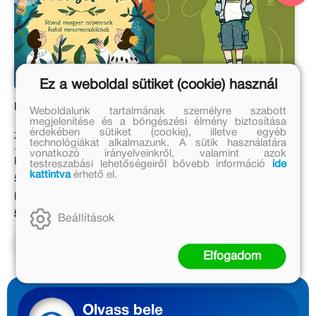
Ez a weboldal sütiket (cookie) használ
Kié az aranyalma?
Éljen a saját dzsungel!
Weboldalunk tartalmának személyre szabott
megjelenítése és a böngészési élmény biztosítása
érdekében sütiket (cookie), illetve egyéb
Zalka Csenge Virág Dr.
Várfalvy Emőke
technológiákat alkalmazunk. A sütik használatára
vonatkozó irányelveinkről, valamint azok
Eredeti ár:
Eredeti ár:
testreszabási lehetőségeiről bővebb információ
ide
kattintva
érhető el.
5 999 Ft
2 999 Ft
Kötött ár:
Kötött ár:
5 399 Ft
2 699 Ft
Beállítások
Kosárba
Kosárba
Elfogadom
Olvass bele