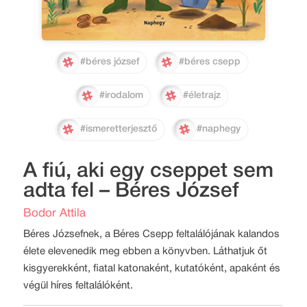
#béres józsef
#béres csepp
#irodalom
#életrajz
#ismeretterjesztő
#naphegy
A fiú, aki egy cseppet sem
adta fel – Béres József
Bodor Attila
Béres Józsefnek, a Béres Csepp feltalálójának kalandos
élete elevenedik meg ebben a könyvben. Láthatjuk őt
kisgyerekként, fiatal katonaként, kutatóként, apaként és
végül híres feltalálóként.