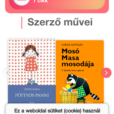
1 cikk
Szerző művei
Ez a weboldal sütiket (cookie) használ
Pöttyös Panni
Mosó Masa mosodája