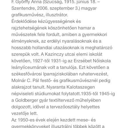
F. Györffy Anna (Szucság, 1915. június 18. –
Szentendre, 2006. szeptember 3.) magyar
grafikusművész, illusztrátor.
Érdeklődése kézügyességének és
rajztehetségének köszönhetően hamar a
művészetek fele fordult, amiben a gyermekkori
élményeknek, az erdélyi nyaralásoknak és a
hosszabb hollandiai utazásoknak is meghatározó
szerepük volt. A Kazinczy utcai elemi iskolát
követően, 1927-től 1931-ig az Erzsébet Nőiskola
leánylíceumának volt a tanulója. Ezt követően a
székesfővárosi Iparrajziskolában ruhatervezést,
Molnár C. Pál festő- és grafikusművésznél pedig
alakrajzot tanult. Nyaranta Kalotaszegen
népviseleti stúdiumokat folytatott.1935-től 1945-ig
a Goldberger gyár textiltervező műhelyében
dolgozott, idővel a tervezőosztály helyettes
vezetője lett.
Az 1950-es évek elején kezdett mese- és
gyermekkönyveket illusztrálni többek között a