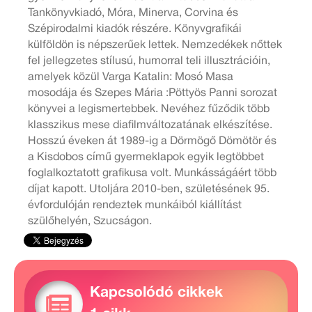
Tankönyvkiadó, Móra, Minerva, Corvina és
Szépirodalmi kiadók részére. Könyvgrafikái
külföldön is népszerűek lettek. Nemzedékek nőttek
fel jellegzetes stílusú, humorral teli illusztrációin,
amelyek közül Varga Katalin: Mosó Masa
mosodája és Szepes Mária :Pöttyös Panni sorozat
könyvei a legismertebbek. Nevéhez fűződik több
klasszikus mese diafilmváltozatának elkészítése.
Hosszú éveken át 1989-ig a Dörmögő Dömötör és
a Kisdobos című gyermeklapok egyik legtöbbet
foglalkoztatott grafikusa volt. Munkásságáért több
díjat kapott. Utoljára 2010-ben, születésének 95.
évfordulóján rendeztek munkáiból kiállítást
szülőhelyén, Szucságon.
Kapcsolódó cikkek